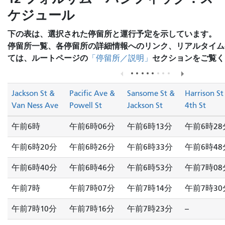
ケジュール
下の表は、選択された停留所と運行予定を示しています。
停留所一覧、各停留所の詳細情報へのリンク、リアルタイム
ては、ルートページの
セクションをご覧く
「停留所／説明」
Jackson St &
Pacific Ave &
Sansome St &
Harrison St
Van Ness Ave
Powell St
Jackson St
4th St
午前6時
午前6時06分
午前6時13分
午前6時28
午前6時20分
午前6時26分
午前6時33分
午前6時48
午前6時40分
午前6時46分
午前6時53分
午前7時08
午前7時
午前7時07分
午前7時14分
午前7時30
午前7時10分
午前7時16分
午前7時23分
--