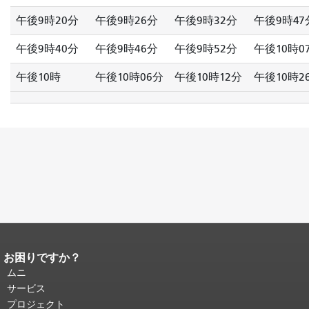
午後9時20分
午後9時26分
午後9時32分
午後9時47
午後9時40分
午後9時46分
午後9時52分
午後10時0
午後10時
午後10時06分
午後10時12分
午後10時2
お困りですか？
ページコンテンツの終わり。
このペー
ジの残りの部分はすべてのページで繰
ムニ
り返されます。
メインコンテンツの先
サービス
頭に戻る
。
プロジェクト