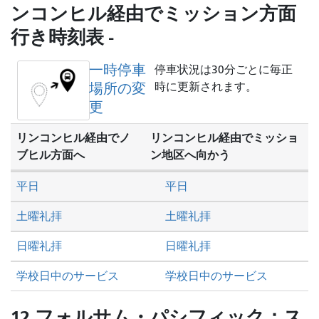
を
ンコンヒル経由でミッション方面
し
行き時刻表 -
た
い
一時停車
か
停車状況は30分ごとに毎正
場所の変
時に更新されます。
更
リンコンヒル経由でノ
リンコンヒル経由でミッショ
ブヒル方面へ
ン地区へ向かう
平日
平日
土曜礼拝
土曜礼拝
日曜礼拝
日曜礼拝
学校日中のサービス
学校日中のサービス
12 フォルサム・パシフィック：ス