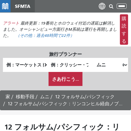
メ
SFMTA
ナ
イ
ビ
ン
購
ゲ
アラート
最終更新：19番街とホロウェイ付近の遅延は解消し
コ
読
ー
ました。オーシャンビュー方面行きM系統は運行を再開しまし
ン
す
た。
（その他：
過去48時間で
22件）
シ
テ
る
ョ
ン
ン
ツ
旅行プランナー
の
に
出
終
切
移
発
了
り
動
私
地
地
さあ行こう...
替
が
点
点
え
ど
の
家
移動手段
ムニ
12 フォルサム/パシフィック
よ
12 フォルサム/パシフィック：リンコンヒル経由ノブヒル行き（平日運行）
う
に
旅
12 フォルサム/パシフィック：リ