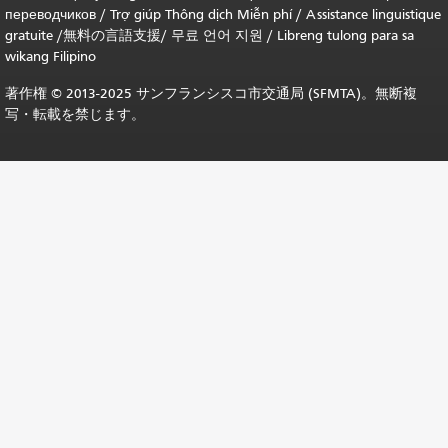
переводчиков
/
Trợ giúp Thông dịch Miễn phí
/
Assistance linguistique
gratuite
/
無料の言語支援
/
무료 언어 지원
/
Libreng tulong para sa
wikang Filipino
著作権 © 2013-2025 サンフランシスコ市交通局 (SFMTA)。無断複
写・転載を禁じます。