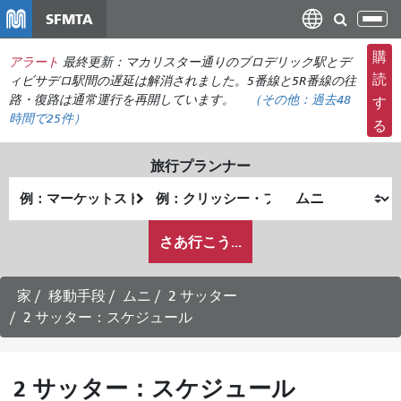
メ
SFMTA
ナ
イ
ビ
ン
購
アラート
最終更新：マカリスター通りのブロデリック駅とデ
ゲ
コ
読
ィビサデロ駅間の遅延は解消されました。5番線と5R番線の往
ー
ン
路・復路は通常運行を再開しています。
（その他：
過去48
す
シ
時間で
25件）
テ
る
ョ
ン
ン
ツ
旅行プランナー
の
に
出
終
切
移
発
了
り
動
私
地
地
さあ行こう...
替
が
点
点
え
ど
の
家
移動手段
ムニ
2 サッター
よ
2 サッター：スケジュール
う
に
旅
2 サッター：スケジュール