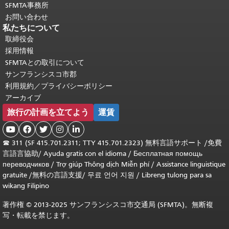
SFMTA事務所
お問い合わせ
私たちについて
取締役会
採用情報
SFMTAとの取引について
サンフランシスコ市郡
利用規約／プライバシーポリシー
アーカイブ
旅行の計画を立てよう
運賃





☎
311 (SF 415.701.2311; TTY 415.701.2323) 無料言語サポート /
免費
言語言協助
/
Ayuda gratis con el idioma
/
Бесплатная помощь
переводчиков
/
Trợ giúp Thông dịch Miễn phí
/
Assistance linguistique
gratuite
/
無料の言語支援
/
무료 언어 지원
/
Libreng tulong para sa
wikang Filipino
著作権 © 2013-2025 サンフランシスコ市交通局 (SFMTA)。無断複
写・転載を禁じます。