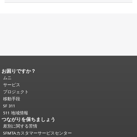
お困りですか？
ページコンテンツの終わり。
このペー
ジの残りの部分はすべてのページで繰
ムニ
り返されます。
メインコンテンツの先
サービス
頭に戻る
。
プロジェクト
移動手段
SF 311
511 地域情報
つながりを保ちましょう
差別に関する苦情
SFMTAカスタマーサービスセンター