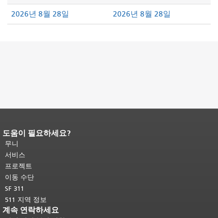
2026년 8월 28일
2026년 8월 28일
도움이 필요하세요?
페이지 내용 끝입니다.
이 페이지의 나
머지 내용은 모든 페이지에 반복됩니
무니
다.
메인 콘텐츠 상단으로 돌아가려면
서비스
여기를 클릭하십시오
.
프로젝트
이동 수단
SF 311
511 지역 정보
계속 연락하세요