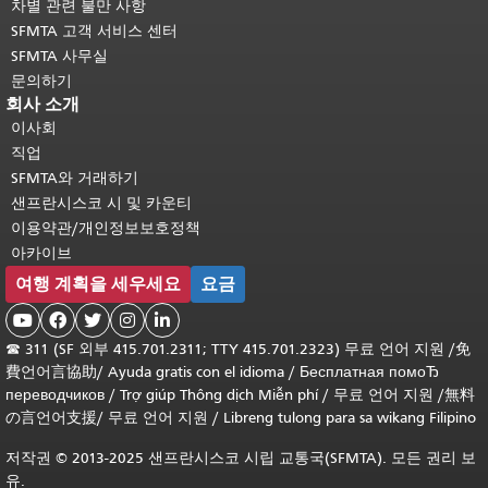
차별 관련 불만 사항
SFMTA 고객 서비스 센터
SFMTA 사무실
문의하기
회사 소개
이사회
직업
SFMTA와 거래하기
샌프란시스코 시 및 카운티
이용약관/개인정보보호정책
아카이브
여행 계획을 세우세요
요금





☎
311 (SF 외부 415.701.2311; TTY 415.701.2323) 무료 언어 지원 /
免
費언어言協助
/
Ayuda gratis con el idioma
/
Бесплатная помоЂ
переводчиков
/
Trợ giúp Thông dịch Miễn phí
/
무료 언어 지원
/
無料
の言언어支援
/
무료 언어 지원
/
Libreng tulong para sa wikang Filipino
저작권 © 2013-2025 샌프란시스코 시립 교통국(SFMTA). 모든 권리 보
유.