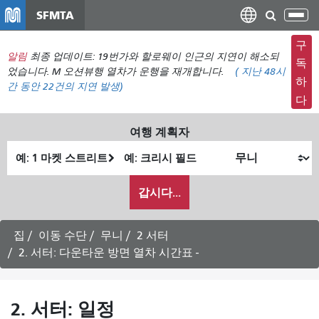
주
SFMTA
탐
요
색
컨
구
메
알림
최종 업데이트: 19번가와 할로웨이 인근의 지연이 해소되
텐
독
뉴
었습니다. M 오션뷰행 열차가 운행을 재개합니다.
(
지난 48시
츠
하
간 동안
22건의 지연 발생)
전
로
다
환
건
너
여행 계획자
뛰
출
최
기
발
종
내
위
위
갑시다...
가
치
치
여
행
집
이동 수단
무니
2 서터
하
2. 서터: 다운타운 방면 열차 시간표 -
고
싶
은
2. 서터: 일정