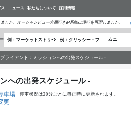
メ
ビス
ニュース
私たちについて
採用情報
イ
ン
しました。オーシャンビュー方面行きM系統は運行を再開しました。
コ
ン
出
終
ー
テ
私
発
了
ン
が
地
地
ツ
ど
点
点
7 ブライアント：ミッションへの出発スケジュール -
に
の
移
よ
動
う
ンへの出発スケジュール -
に
旅
停車場
停車状況は30分ごとに毎正時に更新されます。
を
変更
し
た
い
か