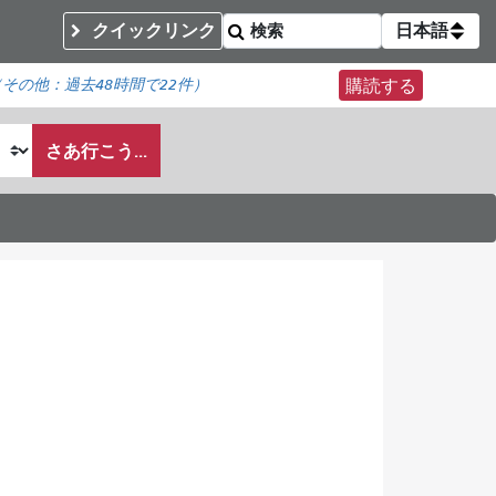
クイックリンク
日本語
（その他：
過去48時間で
22件）
購読する
さあ行こう...