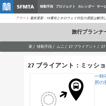
SFMTA
移動手段
プロジェクト
カレンダー
サー
アラート
最終更新：19番街とホロウェイ付近の遅延は解消
旅行プランナ
家
移動手段
ムニ
27 ブライアント
2
27 ブライアント：ミッショ
一時
所の