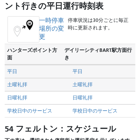
し
ント行きの平日運行時刻表
た
い
一時停車
停車状況は30分ごとに毎正
か
場所の変
時に更新されます。
更
ハンターズポイント方
デイリーシティBART駅方面行
面
き
平日
平日
土曜礼拝
土曜礼拝
日曜礼拝
日曜礼拝
学校日中のサービス
学校日中のサービス
54 フェルトン：スケジュール