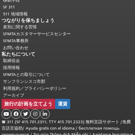
移動手段
SF 311
511 地域情報
つながりを保ちましょう
差別に関する苦情
SFMTAカスタマーサービスセンター
SFMTA事務所
お問い合わせ
私たちについて
取締役会
採用情報
SFMTAとの取引について
サンフランシスコ市郡
利用規約／プライバシーポリシー
アーカイブ
旅行の計画を立てよう
運賃





☎
311 (SF 415.701.2311; TTY 415.701.2323) 無料言語サポート /
免費
言語言協助
/
Ayuda gratis con el idioma
/
Бесплатная помощь
переводчиков
/
Trợ giúp Thông dịch Miễn phí
/
Assistance linguistique