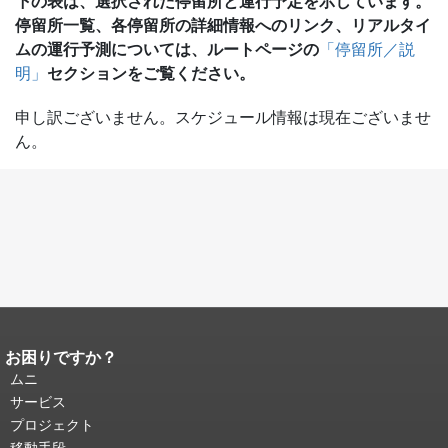
下の表は、選択された停留所と運行予定を示しています。
停留所一覧、各停留所の詳細情報へのリンク、リアルタイ
ムの運行予測については、ルートページの
「停留所／説
セクションをご覧ください。
明」
申し訳ございません。スケジュール情報は現在ございませ
ん。
お困りですか？
ページコンテンツの終わり。
このペー
ジの残りの部分はすべてのページで繰
ムニ
り返されます。
メインコンテンツの先
サービス
頭に戻る
。
プロジェクト