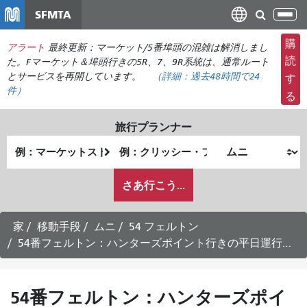
メ
SFMTA
ナ
イ
ビ
ン
購
アラート
最終更新：マーケット/5番埠頭の混雑は解消しまし
ゲ
コ
読
た。Fマーケット＆埠頭行きの5R、7、9R系統は、通常ルート
ー
ン
とサービスを再開しています。
（詳細：
過去48時間で
24
す
シ
件）
テ
る
ョ
ン
ン
ツ
旅行プランナー
の
に
出
終
切
移
発
了
り
動
私
地
地
さあ行こう...
替
が
点
点
え
ど
の
家
移動手段
ムニ
54 フェルトン
よ
54番フェルトン：ハンターズポイント行きの平日運行時刻表
う
に
旅
54番フェルトン：ハンターズポイ