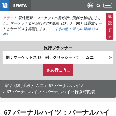
メ
SFMTA
ナ
イ
ビ
ン
購
アラート
最終更新：マーケット/5番埠頭の混雑は解消しまし
ゲ
コ
読
た。マーケット＆埠頭行きのF系統（5R、7、9R）は通常ルー
ー
ン
トとサービスを再開します。
（その他：
過去48時間で
24
す
シ
件）
テ
る
ョ
ン
ン
ツ
旅行プランナー
の
に
出
終
切
移
発
了
り
動
私
地
地
さあ行こう...
替
が
点
点
え
ど
の
家
移動手段
ムニ
67 バーナルハイツ
よ
67 バーナルハイツ：バーナルハイツ行き時刻表 -
う
に
旅
67 バーナルハイツ：バーナルハイ