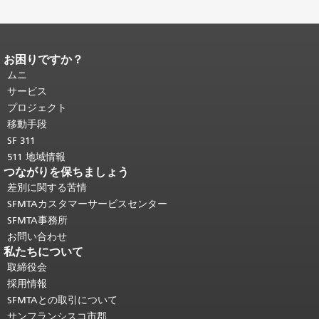
お困りですか？
ページコンテンツの終わり。
このペー
ジの残りの部分はすべてのページで繰
ムニ
り返されます。
メインコンテンツの先
サービス
頭に戻る
。
プロジェクト
移動手段
SF 311
511 地域情報
つながりを保ちましょう
差別に関する苦情
SFMTAカスタマーサービスセンター
SFMTA事務所
お問い合わせ
私たちについて
取締役会
採用情報
SFMTAとの取引について
サンフランシスコ市郡