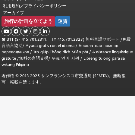
利用規約／プライバシーポリシー
アーカイブ
旅行の計画を立てよう
運賃





☎
311 (SF 415.701.2311; TTY 415.701.2323) 無料言語サポート /
免費
言語言協助
/
Ayuda gratis con el idioma
/
Бесплатная помощь
переводчиков
/
Trợ giúp Thông dịch Miễn phí
/
Assistance linguistique
gratuite
/
無料の言語支援
/
무료 언어 지원
/
Libreng tulong para sa
wikang Filipino
著作権 © 2013-2025 サンフランシスコ市交通局 (SFMTA)。無断複
写・転載を禁じます。