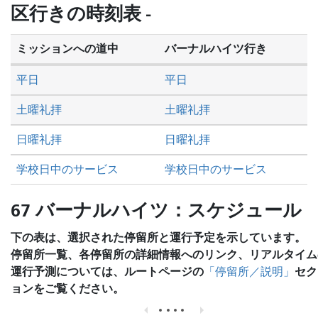
し
区行きの時刻表 -
た
い
ミッションへの道中
バーナルハイツ行き
か
平日
平日
土曜礼拝
土曜礼拝
日曜礼拝
日曜礼拝
学校日中のサービス
学校日中のサービス
67 バーナルハイツ：スケジュール
下の表は、選択された停留所と運行予定を示しています。
停留所一覧、各停留所の詳細情報へのリンク、リアルタイム
運行予測については、ルートページの
セク
「停留所／説明」
ョンをご覧ください。