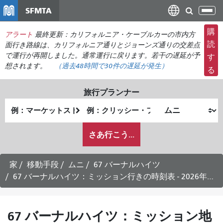
メ
SFMTA
ナ
イ
ビ
ン
購
アラート
最終更新：カリフォルニア・ケーブルカーの市内方
ゲ
コ
読
面行き路線は、カリフォルニア通りとジョーンズ通りの交差点
ー
ン
で運行が再開しました。通常運行に戻ります。若干の遅延が予
す
シ
想されます。
（過去48時間で
30件の
遅延が発生）
テ
る
ョ
ン
ン
ツ
旅行プランナー
の
に
出
終
切
移
発
了
り
動
私
地
地
さあ行こう...
替
が
点
点
え
ど
の
家
移動手段
ムニ
67 バーナルハイツ
よ
67 バーナルハイツ：ミッション行きの時刻表 - 2026年8月25日
う
に
旅
67 バーナルハイツ：ミッション地