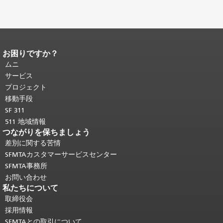
お困りですか？
ページコンテンツの終わり。
このペー
ジの残りの部分はすべてのページで繰
ムニ
り返されます。
メインコンテンツの先
サービス
頭に戻る
。
プロジェクト
移動手段
SF 311
511 地域情報
つながりを保ちましょう
差別に関する苦情
SFMTAカスタマーサービスセンター
SFMTA事務所
お問い合わせ
私たちについて
取締役会
採用情報
SFMTAとの取引について