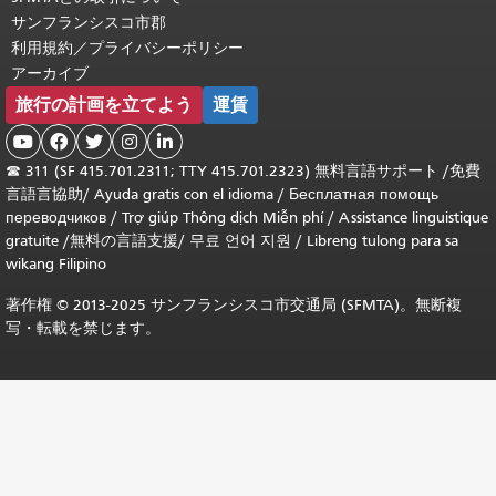
サンフランシスコ市郡
利用規約／プライバシーポリシー
アーカイブ
旅行の計画を立てよう
運賃





☎
311 (SF 415.701.2311; TTY 415.701.2323) 無料言語サポート /
免費
言語言協助
/
Ayuda gratis con el idioma
/
Бесплатная помощь
переводчиков
/
Trợ giúp Thông dịch Miễn phí
/
Assistance linguistique
gratuite
/
無料の言語支援
/
무료 언어 지원
/
Libreng tulong para sa
wikang Filipino
著作権 © 2013-2025 サンフランシスコ市交通局 (SFMTA)。無断複
写・転載を禁じます。