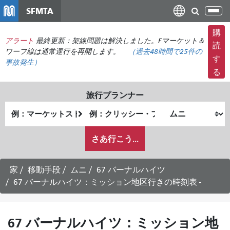
メ
SFMTA
ナ
イ
ビ
ン
購
ゲ
アラート
最終更新：架線問題は解決しました。Fマーケット＆
コ
読
ー
ワーフ線は通常運行を再開します。
（
過去48時間で
25件の
ン
す
事故発生）
シ
テ
る
ョ
ン
ン
ツ
旅行プランナー
の
に
出
終
切
移
発
了
り
動
私
地
地
さあ行こう...
替
が
点
点
え
ど
の
家
移動手段
ムニ
67 バーナルハイツ
よ
67 バーナルハイツ：ミッション地区行きの時刻表 -
う
に
旅
67 バーナルハイツ：ミッション地