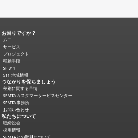
お困りですか？
ページコンテンツの終わり。
このペー
ジの残りの部分はすべてのページで繰
ムニ
り返されます。
メインコンテンツの先
サービス
頭に戻る
。
プロジェクト
移動手段
SF 311
511 地域情報
つながりを保ちましょう
差別に関する苦情
SFMTAカスタマーサービスセンター
SFMTA事務所
お問い合わせ
私たちについて
取締役会
採用情報
SFMTAとの取引について