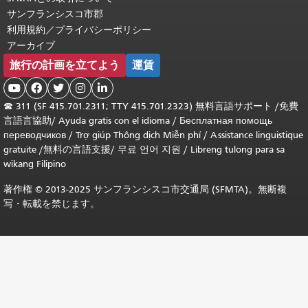
サンフランシスコ市郡
利用規約／プライバシーポリシー
アーカイブ
旅行の計画を立てよう
運賃





☎
311 (SF 415.701.2311; TTY 415.701.2323) 無料言語サポート /
免費
言語言協助
/
Ayuda gratis con el idioma
/
Бесплатная помощь
переводчиков
/
Trợ giúp Thông dịch Miễn phí
/
Assistance linguistique
gratuite
/
無料の言語支援
/
무료 언어 지원
/
Libreng tulong para sa
wikang Filipino
著作権 © 2013-2025 サンフランシスコ市交通局 (SFMTA)。無断複
写・転載を禁じます。