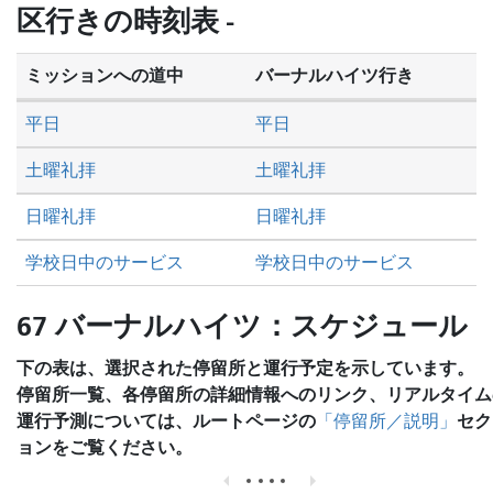
し
区行きの時刻表 -
た
い
ミッションへの道中
バーナルハイツ行き
か
平日
平日
土曜礼拝
土曜礼拝
日曜礼拝
日曜礼拝
学校日中のサービス
学校日中のサービス
67 バーナルハイツ：スケジュール
下の表は、選択された停留所と運行予定を示しています。
停留所一覧、各停留所の詳細情報へのリンク、リアルタイム
運行予測については、ルートページの
セク
「停留所／説明」
ョンをご覧ください。