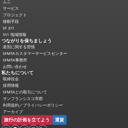
ジの残りの部分はすべてのページで繰
ムニ
り返されます。
メインコンテンツの先
サービス
頭に戻る
。
プロジェクト
移動手段
SF 311
511 地域情報
つながりを保ちましょう
差別に関する苦情
SFMTAカスタマーサービスセンター
SFMTA事務所
お問い合わせ
私たちについて
取締役会
採用情報
SFMTAとの取引について
サンフランシスコ市郡
利用規約／プライバシーポリシー
アーカイブ
旅行の計画を立てよう
運賃