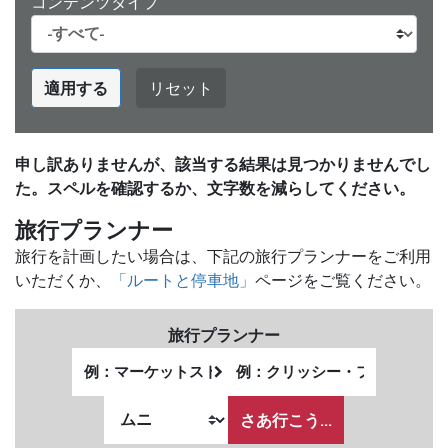
コンテンツタイプ
適用する
リセット
申し訳ありませんが、該当する結果は見つかりませんでし
た。スペルを確認するか、文字数を減らしてください。
旅行プランナー
旅行を計画したい場合は、下記の旅行プランナーをご利用
いただくか、
「ルートと停車地」
ページをご覧ください。
旅行プランナー
出
終
発
了
私
地
地
が
さあ行こう...
点
点
ど