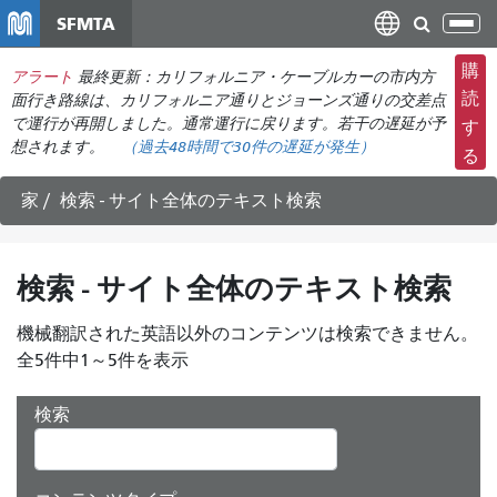
メ
SFMTA
ナ
イ
ビ
ン
購
アラート
最終更新：カリフォルニア・ケーブルカーの市内方
ゲ
コ
読
面行き路線は、カリフォルニア通りとジョーンズ通りの交差点
ー
ン
で運行が再開しました。通常運行に戻ります。若干の遅延が予
す
シ
想されます。
（過去48時間で
30件の
遅延が発生）
テ
る
ョ
ン
ン
ツ
家
検索 - サイト全体のテキスト検索
の
に
切
移
り
動
検索 - サイト全体のテキスト検索
替
え
機械翻訳された英語以外のコンテンツは検索できません。
全5件中1～5件を表示
検索