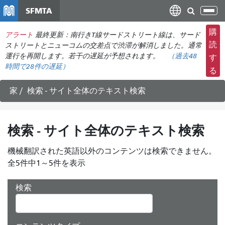
メ
SFMTA
ナ
イ
ビ
ン
購
アラート
最終更新：南行きT線サードストリート線は、サード
ゲ
コ
読
ストリートとニューコムの交差点で渋滞が解消しました。通常
ー
ン
運行を再開します。若干の遅延が予想されます。
（過去48
す
シ
時間で
28件の
遅延）
テ
る
ョ
ン
ン
ツ
家
検索 - サイト全体のテキスト検索
の
に
切
移
り
動
検索 - サイト全体のテキスト検索
替
え
機械翻訳された英語以外のコンテンツは検索できません。
全5件中1～5件を表示
検索