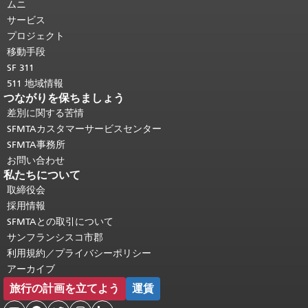
ジの残りの部分はすべてのページで繰
ムニ
り返されます。
メインコンテンツの先
サービス
頭に戻る
。
プロジェクト
移動手段
SF 311
511 地域情報
つながりを保ちましょう
差別に関する苦情
SFMTAカスタマーサービスセンター
SFMTA事務所
お問い合わせ
私たちについて
取締役会
採用情報
SFMTAとの取引について
サンフランシスコ市郡
利用規約／プライバシーポリシー
アーカイブ
旅行の計画を立てよう
運賃