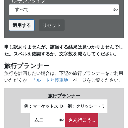
コンテンツタイプ
適用する
リセット
申し訳ありませんが、該当する結果は見つかりませんでし
た。スペルを確認するか、文字数を減らしてください。
旅行プランナー
旅行を計画したい場合は、下記の旅行プランナーをご利用
いただくか、
「ルートと停車地」
ページをご覧ください。
旅行プランナー
出
終
発
了
私
地
地
が
さあ行こう...
点
点
ど