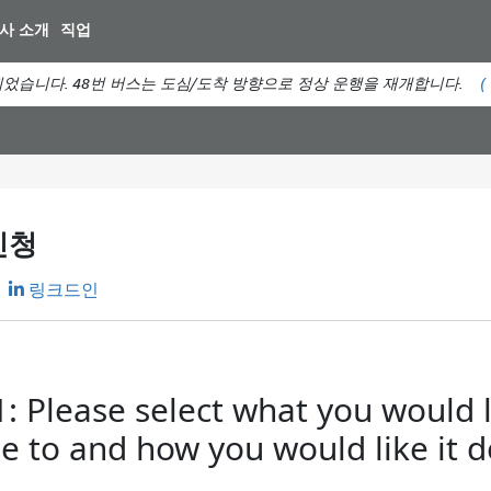
주
사 소개
직업
요
컨
었습니다. 48번 버스는 도심/도착 방향으로 정상 운행을 재개합니다.
(
텐
츠
로
건
너
뛰
신청
기
링크드인