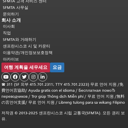
SFMTA 고객 서비스 센터
SFMTA 사무실
문의하기
회사 소개
이사회
직업
SFMTA와 거래하기
샌프란시스코 시 및 카운티
이용약관/개인정보보호정책
아카이브
여행 계획을 세우세요
요금





☎
311 (SF 외부 415.701.2311; TTY 415.701.2323) 무료 언어 지원 /
免
費언어言協助
/
Ayuda gratis con el idioma
/
Бесплатная помоЂ
переводчиков
/
Trợ giúp Thông dịch Miễn phí
/
무료 언어 지원
/
無料
の言언어支援
/
무료 언어 지원
/
Libreng tulong para sa wikang Filipino
저작권 © 2013-2025 샌프란시스코 시립 교통국(SFMTA). 모든 권리 보
유.