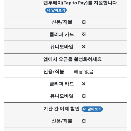
탭투페이(Tap to Pay)를 지원합니다.
더 알아보기
신용/직불
❎
클리퍼 카드
❎
뮤니모바일
❌
앱에서 요금을 활성화하세요
신용/직불
해당 없음
클리퍼 카드
❌
뮤니모바일
❎
기관 간 이체 할인
더 알아보기
신용/직불
❎