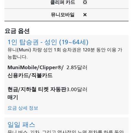
클리퍼 카드
❎
뮤니모바일
❌
요금 옵션
1인 탑승권 - 성인 (19~64세)
뮤니(Muni) 차량 성인 1회 승차권은 120분 동안 이용 가
능합니다.
MuniMobile/Clipper®/
2.85달러
신용카드/직불카드
현금/지하철 티켓 자동판
3.00달러
매기
요금 상세 정보
일일 패스
뮤니 버스, 기차, 그리고 역사적인 노면 전차를 하루 동안