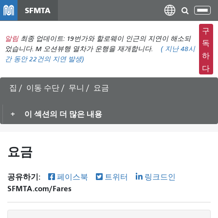
주
SFMTA
탐
요
색
컨
구
메
알림
최종 업데이트: 19번가와 할로웨이 인근의 지연이 해소되
텐
독
뉴
었습니다. M 오션뷰행 열차가 운행을 재개합니다.
(
지난 48시
츠
하
간 동안
22건의 지연 발생)
전
로
다
환
건
너
집
이동 수단
무니
요금
뛰
기
이 섹션의 더 많은 내용
요금
공유하기:
페이스북
트위터
링크드인
SFMTA.com/Fares