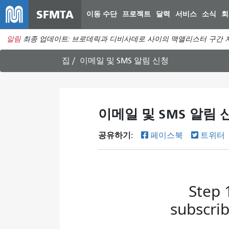
SFMTA
이동 수단
프로젝트
달력
서비스
소식
회
알림
최종 업데이트: 브로데릭과 디비사데로 사이의 맥앨리스터 구간 지
집
이메일 및 SMS 알림 신청
이메일 및 SMS 알림 
공유하기:
페이스북
트위터