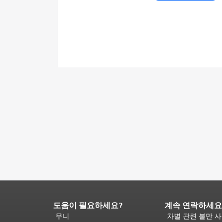
도움이 필요하세요?
계속 연락하세요
페
이
무니
차별 관련 불만 