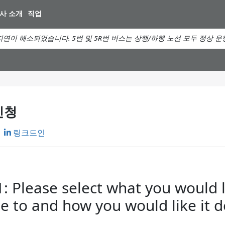
주
사 소개
직업
요
컨
연이 해소되었습니다. 5번 및 5R번 버스는 상행/하행 노선 모두 정상 
텐
츠
로
건
너
뛰
신청
기
링크드인