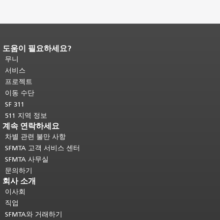
도움이 필요하세요?
페이지 내용 끝입니다.
이 페이지의 나
머지 내용은 모든 페이지에 반복됩니
무니
다.
메인 콘텐츠 상단으로 돌아가려면
서비스
여기를 클릭하십시오
.
프로젝트
이동 수단
SF 311
511 지역 정보
계속 연락하세요
차별 관련 불만 사항
SFMTA 고객 서비스 센터
SFMTA 사무실
문의하기
회사 소개
이사회
직업
SFMTA와 거래하기