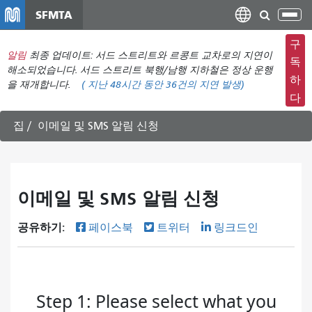
주
SFMTA
탐
요
색
컨
구
메
알림
최종 업데이트: 서드 스트리트와 르콩트 교차로의 지연이
텐
독
뉴
해소되었습니다. 서드 스트리트 북행/남행 지하철은 정상 운행
츠
하
을 재개합니다.
(
지난 48시간 동안
36건의 지연 발생)
전
로
다
환
건
너
집
이메일 및 SMS 알림 신청
뛰
기
이메일 및 SMS 알림 신청
공유하기:
페이스북
트위터
링크드인