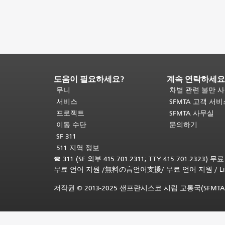
도움이 필요하세요?
계속 연락하세요
페
이
무니
차별 관련 불만 
지
서비스
SFMTA 고객 서
내
프로젝트
SFMTA 사무실
용
이동 수단
문의하기
끝
SF 311
입
511 지역 정보
니
☎
311 (SF 외부 415.701.2311; TTY 415.701.2323) 
다.
이
무료 언어 지원
/
無料の言언어支援
/
무료 언어 지원
/
L
페
이
저작권 © 2013-2025 샌프란시스코 시립 교통국(SFMTA
지
의
나