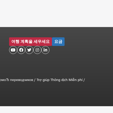
여행 계획을 세우세요
요금





помоЂ переводчиков
/
Trợ giúp Thông dịch Miễn phí
/