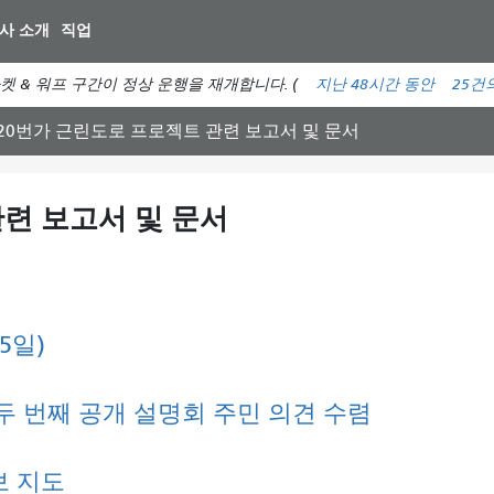
주
사 소개
직업
요
컨
켓 & 워프 구간이 정상 운행을 재개합니다. (
지난 48시간 동안
25건
텐
츠
20번가 근린도로 프로젝트
관련 보고서 및 문서
로
건
너
련 보고서 및 문서
뛰
기
5일)
 두 번째 공개 설명회 주민 의견 수렴
보 지도