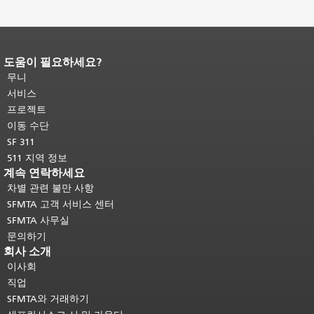
도움이 필요하세요?
페이지 내용 끝입니다.
이 페이지의 나
머지 내용은 모든 페이지에 반복됩니
무니
다.
메인 콘텐츠 상단으로 돌아가려면
서비스
여기를 클릭하십시오
.
프로젝트
이동 수단
SF 311
511 지역 정보
계속 연락하세요
차별 관련 불만 사항
SFMTA 고객 서비스 센터
SFMTA 사무실
문의하기
회사 소개
이사회
직업
SFMTA와 거래하기