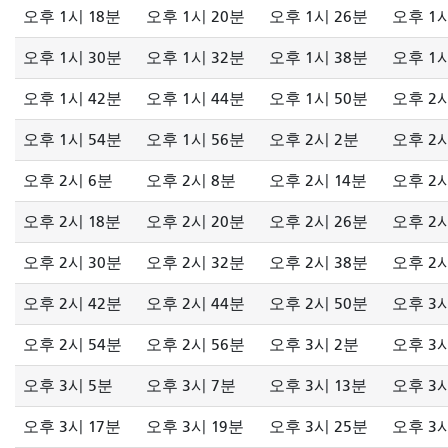
오후 1시 18분
오후 1시 20분
오후 1시 26분
오후 1시
오후 1시 30분
오후 1시 32분
오후 1시 38분
오후 1시
오후 1시 42분
오후 1시 44분
오후 1시 50분
오후 2
오후 1시 54분
오후 1시 56분
오후 2시 2분
오후 2시
오후 2시 6분
오후 2시 8분
오후 2시 14분
오후 2시
오후 2시 18분
오후 2시 20분
오후 2시 26분
오후 2시
오후 2시 30분
오후 2시 32분
오후 2시 38분
오후 2시
오후 2시 42분
오후 2시 44분
오후 2시 50분
오후 3시
오후 2시 54분
오후 2시 56분
오후 3시 2분
오후 3시
오후 3시 5분
오후 3시 7분
오후 3시 13분
오후 3시
오후 3시 17분
오후 3시 19분
오후 3시 25분
오후 3시