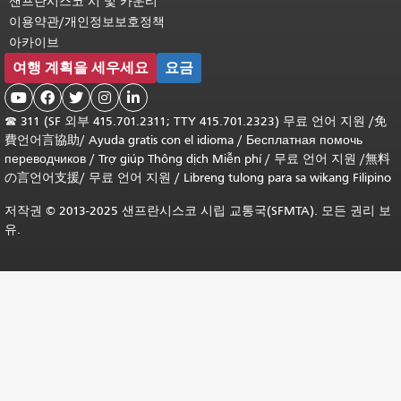
샌프란시스코 시 및 카운티
이용약관/개인정보보호정책
아카이브
여행 계획을 세우세요
요금





☎
311 (SF 외부 415.701.2311; TTY 415.701.2323) 무료 언어 지원 /
免
費언어言協助
/
Ayuda gratis con el idioma
/
Бесплатная помочь
переводчиков
/
Trợ giúp Thông dịch Miễn phí
/
무료 언어 지원
/
無料
の言언어支援
/
무료 언어 지원
/
Libreng tulong para sa wikang Filipino
저작권 © 2013-2025 샌프란시스코 시립 교통국(SFMTA). 모든 권리 보
유.