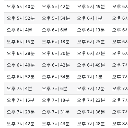
오후 5시 40분
오후 5시 42분
오후 5시 49분
오후 6
오후 5시 52분
오후 5시 54분
오후 6시 1분
오후 6시
오후 6시 4분
오후 6시 6분
오후 6시 13분
오후 6시
오후 6시 16분
오후 6시 18분
오후 6시 25분
오후 6시
오후 6시 28분
오후 6시 30분
오후 6시 37분
오후 6시
오후 6시 40분
오후 6시 42분
오후 6시 49분
오후 7
오후 6시 52분
오후 6시 54분
오후 7시 1분
오후 7시
오후 7시 4분
오후 7시 6분
오후 7시 12분
오후 7시
오후 7시 16분
오후 7시 18분
오후 7시 23분
오후 7시
오후 7시 29분
오후 7시 31분
오후 7시 36분
오후 7시
오후 7시 42분
오후 7시 43분
오후 7시 48분
오후 8