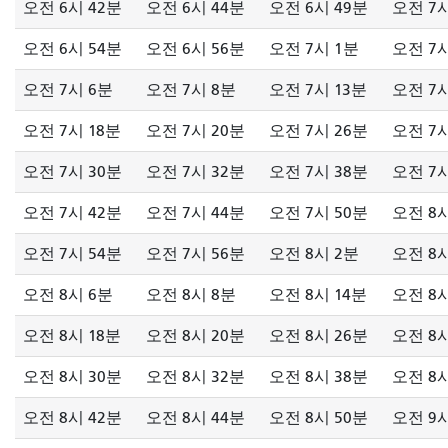
오전 6시 42분
오전 6시 44분
오전 6시 49분
오전 7
오전 6시 54분
오전 6시 56분
오전 7시 1분
오전 7시
오전 7시 6분
오전 7시 8분
오전 7시 13분
오전 7시
오전 7시 18분
오전 7시 20분
오전 7시 26분
오전 7시
오전 7시 30분
오전 7시 32분
오전 7시 38분
오전 7시
오전 7시 42분
오전 7시 44분
오전 7시 50분
오전 8
오전 7시 54분
오전 7시 56분
오전 8시 2분
오전 8시
오전 8시 6분
오전 8시 8분
오전 8시 14분
오전 8시
오전 8시 18분
오전 8시 20분
오전 8시 26분
오전 8시
오전 8시 30분
오전 8시 32분
오전 8시 38분
오전 8시
오전 8시 42분
오전 8시 44분
오전 8시 50분
오전 9