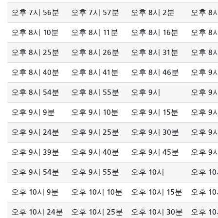
오후 7시 56분
오후 7시 57분
오후 8시 2분
오후 8시
오후 8시 10분
오후 8시 11분
오후 8시 16분
오후 8시
오후 8시 25분
오후 8시 26분
오후 8시 31분
오후 8시
오후 8시 40분
오후 8시 41분
오후 8시 46분
오후 9
오후 8시 54분
오후 8시 55분
오후 9시
오후 9시
오후 9시 9분
오후 9시 10분
오후 9시 15분
오후 9시
오후 9시 24분
오후 9시 25분
오후 9시 30분
오후 9시
오후 9시 39분
오후 9시 40분
오후 9시 45분
오후 9시
오후 9시 54분
오후 9시 55분
오후 10시
오후 10
오후 10시 9분
오후 10시 10분
오후 10시 15분
오후 10
오후 10시 24분
오후 10시 25분
오후 10시 30분
오후 10