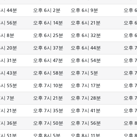
5시 44분
오후 6시 2분
오후 6시 9분
오후 6
5시 56분
오후 6시 14분
오후 6시 21분
오후 6
6시 8분
오후 6시 25분
오후 6시 32분
오후 6
6시 20분
오후 6시 37분
오후 6시 44분
오후 
6시 31분
오후 6시 47분
오후 6시 54분
오후 7
6시 43분
오후 6시 58분
오후 7시 5분
오후 7
6시 55분
오후 7시 10분
오후 7시 17분
오후 7
7시 7분
오후 7시 21분
오후 7시 28분
오후 7
7시 21분
오후 7시 35분
오후 7시 41분
오후 7
7시 36분
오후 7시 50분
오후 7시 56분
오후 8
7시 51분
오후 8시 5분
오후 8시 11분
오후 8