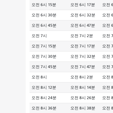
오전 6시 15분
오전 6시 17분
오전 
오전 6시 30분
오전 6시 32분
오전 
오전 6시 45분
오전 6시 47분
오전 
오전 7시
오전 7시 2분
오전 
오전 7시 15분
오전 7시 17분
오전 
오전 7시 30분
오전 7시 32분
오전 
오전 7시 45분
오전 7시 47분
오전 
오전 8시
오전 8시 2분
오전 
오전 8시 12분
오전 8시 14분
오전 
오전 8시 24분
오전 8시 26분
오전 
오전 8시 36분
오전 8시 38분
오전 