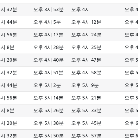
3시 32분
오후 3시 53분
오후 4시
오후 4
3시 44분
오후 4시 5분
오후 4시 12분
오후 4
3시 56분
오후 4시 17분
오후 4시 24분
오후 4
4시 8분
오후 4시 28분
오후 4시 35분
오후 4
4시 20분
오후 4시 40분
오후 4시 47분
오후 
4시 32분
오후 4시 51분
오후 4시 58분
오후 5
4시 44분
오후 5시 2분
오후 5시 9분
오후 5
4시 56분
오후 5시 14분
오후 5시 21분
오후 5
5시 8분
오후 5시 26분
오후 5시 33분
오후 5
5시 20분
오후 5시 38분
오후 5시 45분
오후 
5시 32분
오후 5시 50분
오후 5시 57분
오후 6