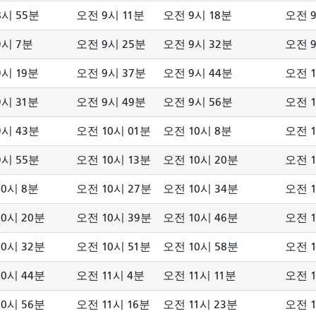
8시 55분
오전 9시 11분
오전 9시 18분
오전 9
9시 7분
오전 9시 25분
오전 9시 32분
오전 9
9시 19분
오전 9시 37분
오전 9시 44분
오전 
9시 31분
오전 9시 49분
오전 9시 56분
오전 1
9시 43분
오전 10시 01분
오전 10시 8분
오전 1
9시 55분
오전 10시 13분
오전 10시 20분
오전 1
10시 8분
오전 10시 27분
오전 10시 34분
오전 1
0시 20분
오전 10시 39분
오전 10시 46분
오전 1
0시 32분
오전 10시 51분
오전 10시 58분
오전 1
0시 44분
오전 11시 4분
오전 11시 11분
오전 1
0시 56분
오전 11시 16분
오전 11시 23분
오전 1