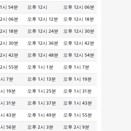
1시 54분
오후 12시
오후 12시 06분
2시 06분
오후 12시 12분
오후 12시 18분
2시 18분
오후 12시 24분
오후 12시 30분
2시 30분
오후 12시 36분
오후 12시 42분
2시 42분
오후 12시 48분
오후 12시 54분
2시 55분
오후 1시 1분
오후 1시 7분
1시 7분
오후 1시 13분
오후 1시 19분
시 19분
오후 1시 25분
오후 1시 31분
시 31분
오후 1시 37분
오후 1시 43분
시 43분
오후 1시 49분
오후 1시 55분
시 56분
오후 2시 3분
오후 2시 9분