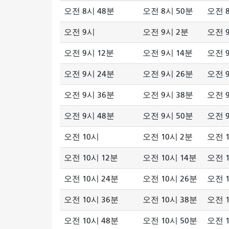
오전 8시 48분
오전 8시 50분
오전 
오전 9시
오전 9시 2분
오전 
오전 9시 12분
오전 9시 14분
오전 
오전 9시 24분
오전 9시 26분
오전 
오전 9시 36분
오전 9시 38분
오전 
오전 9시 48분
오전 9시 50분
오전 
오전 10시
오전 10시 2분
오전 
오전 10시 12분
오전 10시 14분
오전 1
오전 10시 24분
오전 10시 26분
오전 1
오전 10시 36분
오전 10시 38분
오전 1
오전 10시 48분
오전 10시 50분
오전 1