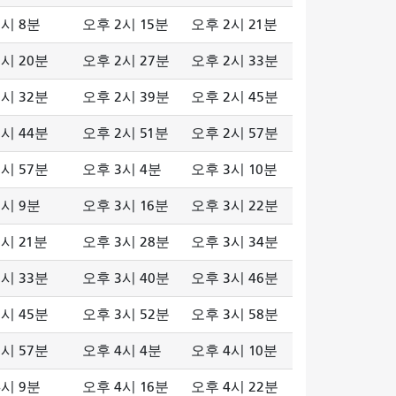
2시 8분
오후 2시 15분
오후 2시 21분
시 20분
오후 2시 27분
오후 2시 33분
시 32분
오후 2시 39분
오후 2시 45분
시 44분
오후 2시 51분
오후 2시 57분
시 57분
오후 3시 4분
오후 3시 10분
3시 9분
오후 3시 16분
오후 3시 22분
시 21분
오후 3시 28분
오후 3시 34분
시 33분
오후 3시 40분
오후 3시 46분
시 45분
오후 3시 52분
오후 3시 58분
시 57분
오후 4시 4분
오후 4시 10분
4시 9분
오후 4시 16분
오후 4시 22분