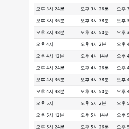
오후 3시 24분
오후 3시 26분
오후 
오후 3시 36분
오후 3시 38분
오후 
오후 3시 48분
오후 3시 50분
오후 
오후 4시
오후 4시 2분
오후 
오후 4시 12분
오후 4시 14분
오후 
오후 4시 24분
오후 4시 26분
오후 
오후 4시 36분
오후 4시 38분
오후 
오후 4시 48분
오후 4시 50분
오후 
오후 5시
오후 5시 2분
오후 
오후 5시 12분
오후 5시 14분
오후 
오후 5시 24분
오후 5시 26분
오후 