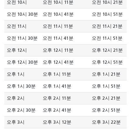
오전 10시
오전 10시 11분
오전 10시 21분
오전 10시 30분
오전 10시 41분
오전 10시 51분
오전 11시
오전 11시 11분
오전 11시 21분
오전 11시 30분
오전 11시 41분
오전 11시 51분
오후 12시
오후 12시 11분
오후 12시 21분
오후 12시 30분
오후 12시 41분
오후 12시 51분
오후 1시
오후 1시 11분
오후 1시 21분
오후 1시 30분
오후 1시 41분
오후 1시 51분
오후 2시
오후 2시 11분
오후 2시 21분
오후 2시 30분
오후 2시 41분
오후 2시 51분
오후 3시
오후 3시 12분
오후 3시 22분