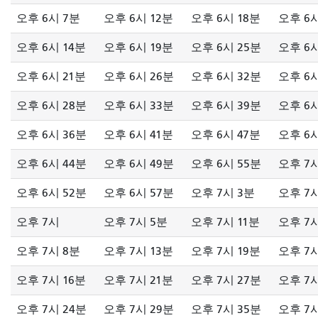
오후 6시 7분
오후 6시 12분
오후 6시 18분
오후 6시
오후 6시 14분
오후 6시 19분
오후 6시 25분
오후 6시
오후 6시 21분
오후 6시 26분
오후 6시 32분
오후 6시
오후 6시 28분
오후 6시 33분
오후 6시 39분
오후 6시
오후 6시 36분
오후 6시 41분
오후 6시 47분
오후 6시
오후 6시 44분
오후 6시 49분
오후 6시 55분
오후 7
오후 6시 52분
오후 6시 57분
오후 7시 3분
오후 7시
오후 7시
오후 7시 5분
오후 7시 11분
오후 7시
오후 7시 8분
오후 7시 13분
오후 7시 19분
오후 7시
오후 7시 16분
오후 7시 21분
오후 7시 27분
오후 7시
오후 7시 24분
오후 7시 29분
오후 7시 35분
오후 7시