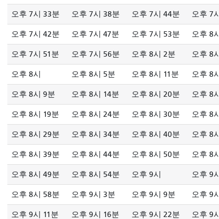
오후 7시 33분
오후 7시 38분
오후 7시 44분
오후 7시
오후 7시 42분
오후 7시 47분
오후 7시 53분
오후 8
오후 7시 51분
오후 7시 56분
오후 8시 2분
오후 8시
오후 8시
오후 8시 5분
오후 8시 11분
오후 8시
오후 8시 9분
오후 8시 14분
오후 8시 20분
오후 8시
오후 8시 19분
오후 8시 24분
오후 8시 30분
오후 8시
오후 8시 29분
오후 8시 34분
오후 8시 40분
오후 8시
오후 8시 39분
오후 8시 44분
오후 8시 50분
오후 8시
오후 8시 49분
오후 8시 54분
오후 9시
오후 9
오후 8시 58분
오후 9시 3분
오후 9시 9분
오후 9시
오후 9시 11분
오후 9시 16분
오후 9시 22분
오후 9시