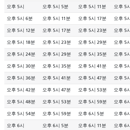
오후 5시
오후 5시 5분
오후 5시 11분
오후 5시
오후 5시 6분
오후 5시 11분
오후 5시 17분
오후 5시
오후 5시 12분
오후 5시 17분
오후 5시 23분
오후 5시
오후 5시 18분
오후 5시 23분
오후 5시 29분
오후 5시
오후 5시 24분
오후 5시 29분
오후 5시 35분
오후 5시
오후 5시 30분
오후 5시 35분
오후 5시 41분
오후 5시
오후 5시 36분
오후 5시 41분
오후 5시 47분
오후 5시
오후 5시 42분
오후 5시 47분
오후 5시 53분
오후 6
오후 5시 48분
오후 5시 53분
오후 5시 59분
오후 6
오후 5시 54분
오후 5시 59분
오후 6시 5분
오후 6시
오후 6시
오후 6시 5분
오후 6시 11분
오후 6시