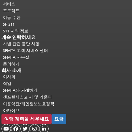
다.
메인 콘텐츠 상단으로 돌아가려면
서비스
여기를 클릭하십시오
.
프로젝트
이동 수단
SF 311
511 지역 정보
계속 연락하세요
차별 관련 불만 사항
SFMTA 고객 서비스 센터
SFMTA 사무실
문의하기
회사 소개
이사회
직업
SFMTA와 거래하기
샌프란시스코 시 및 카운티
이용약관/개인정보보호정책
아카이브
여행 계획을 세우세요
요금




