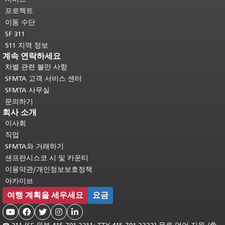
여기를 클릭하십시오
.
프로젝트
이동 수단
SF 311
511 지역 정보
계속 연락하세요
차별 관련 불만 사항
SFMTA 고객 서비스 센터
SFMTA 사무실
문의하기
회사 소개
이사회
직업
SFMTA와 거래하기
샌프란시스코 시 및 카운티
이용약관/개인정보보호정책
아카이브
여행 계획을 세우세요
요금




