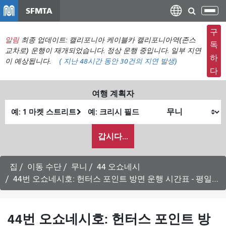
주
SFMTA
탐
요
색
컨
구
메
알림
최종 업데이트: 캘리포니아 케이블카 캘리포니아역(존스
텐
독
뉴
교차로) 운행이 재개되었습니다. 정상 운행 중입니다. 일부 지연
츠
하
이 예상됩니다.
(
지난 48시간 동안
30건의 지연 발생)
전
로
다
환
건
너
여행 계획자
뛰
출
최
기
발
종
내
위
위
갑시다...
가
치
치
여
행
집
이동 수단
무니
44 오쇼네시
하
44번 오쇼네시호: 헌터스 포인트 방면 운행 시간표 - 평일 운행
고
싶
은
44번 오쇼네시호: 헌터스 포인트 방