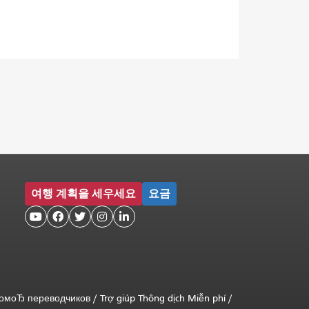
여행 계획을 세우세요
요금





помоЂ переводчиков
/
Trợ giúp Thông dịch Miễn phí
/