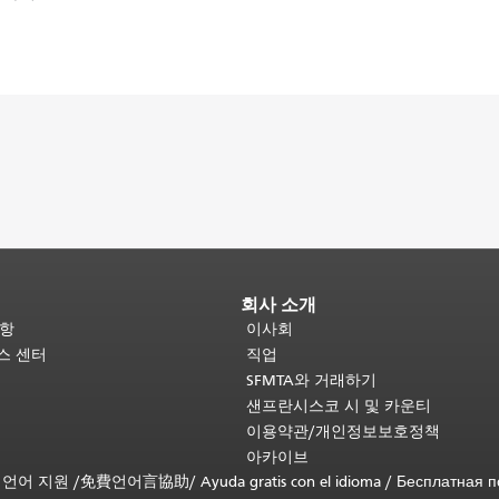
회사 소개
사항
이사회
비스 센터
직업
SFMTA와 거래하기
샌프란시스코 시 및 카운티
이용약관/개인정보보호정책
아카이브
무료 언어 지원 /
免費언어言協助
/
Ayuda gratis con el idioma
/
Бесплатная 