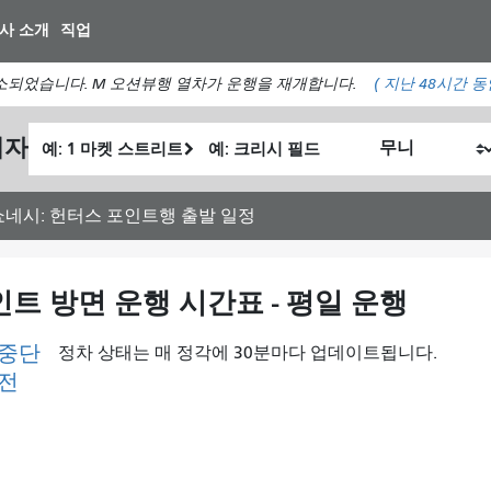
주
사 소개
직업
요
컨
소되었습니다. M 오션뷰행 열차가 운행을 재개합니다.
(
지난 48시간 
텐
츠
출
최
획자
로
내
발
종
건
가
위
위
너
여
치
치
오쇼네시: 헌터스 포인트행 출발 일정
뛰
행
기
하
고
인트 방면 운행 시간표 - 평일 운행
싶
은
 중단
정차 상태는 매 정각에 30분마다 업데이트됩니다.
방
이전
식