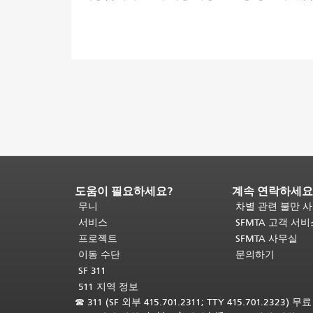
도움이 필요하세요?
계속 연락하세요
페
이
무니
차별 관련 불만 
지
서비스
SFMTA 고객 서
내
프로젝트
SFMTA 사무실
용
이동 수단
문의하기
끝
SF 311
입
511 지역 정보
니
☎
311 (SF 외부 415.701.2311; TTY 415.701.2323) 
다.
이