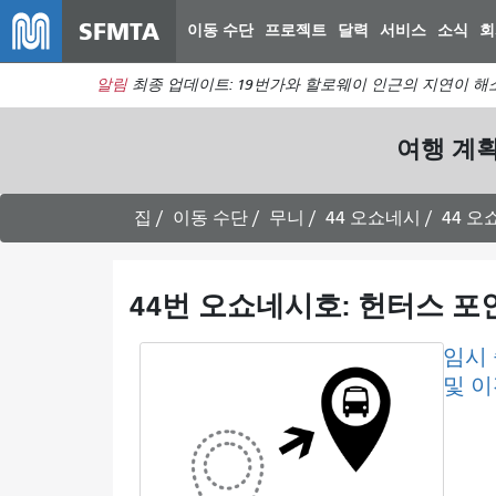
SFMTA
이동 수단
프로젝트
달력
서비스
소식
회
알림
최종 업데이트: 19번가와 할로웨이 인근의 지연이 해
여행 계
집
이동 수단
무니
44 오쇼네시
44 
44번 오쇼네시호: 헌터스 포
임시
및 