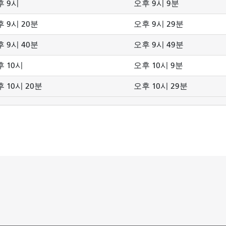
후 9시
오후 9시 9분
 9시 20분
오후 9시 29분
 9시 40분
오후 9시 49분
 10시
오후 10시 9분
 10시 20분
오후 10시 29분