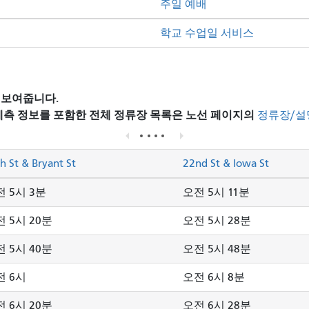
주일 예배
학교 수업일 서비스
 보여줍니다.
 예측 정보를 포함한 전체 정류장 목록은
노선 페이지의
정류장/설
h St & Bryant St
22nd St & Iowa St
 5시 3분
오전 5시 11분
 5시 20분
오전 5시 28분
 5시 40분
오전 5시 48분
전 6시
오전 6시 8분
 6시 20분
오전 6시 28분