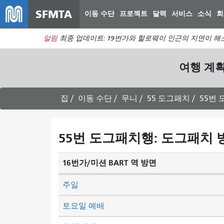
SFMTA
이동 수단
프로젝트
달력
서비스
소식
회
알림
최종 업데이트: 19번가와 할로웨이 인근의 지연이 해
여행 계
집
이동 수단
무니
55 도그패치
55번 
55번 도그패치행: 도그패치 
16번가/미션 BART 역 방면
주일
토요일 예배