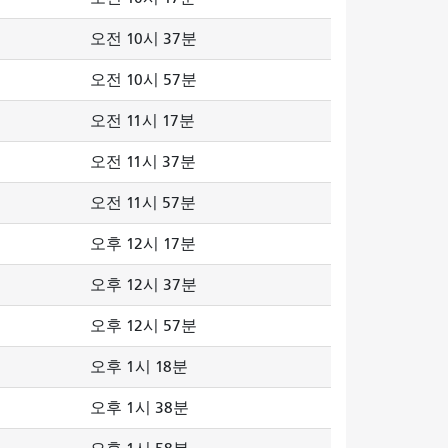
오전 10시 37분
오전 10시 57분
오전 11시 17분
오전 11시 37분
오전 11시 57분
오후 12시 17분
오후 12시 37분
오후 12시 57분
오후 1시 18분
오후 1시 38분