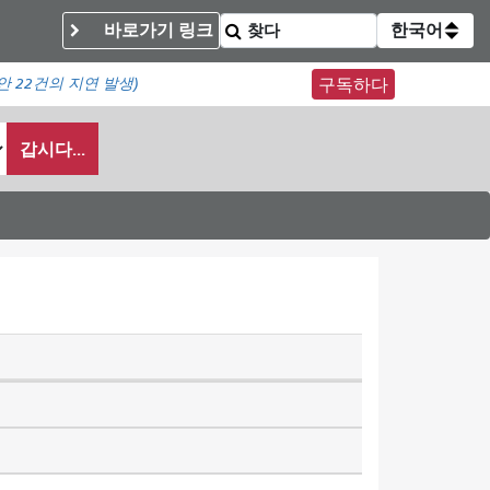
바로가기 링크
한국어
동안
22건의 지연 발생)
구독하다
갑시다...