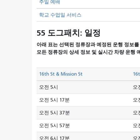
주일 예배
학교 수업일 서비스
55 도그패치: 일정
아래 표는 선택된 정류장과 예정된 운행 정보를
모든 정류장의 상세 정보 및 실시간 차량 운행
16th St & Mission St
16t
오전 5시
오전
오전 5시 17분
오전
오전 5시 37분
오전
오전 5시 57분
오
오전 6시 17분
오전