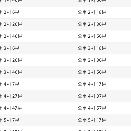
 1시 46분
오후 1시 56분
 2시 6분
오후 2시 16분
 2시 26분
오후 2시 36분
 2시 46분
오후 2시 56분
 3시 6분
오후 3시 16분
 3시 26분
오후 3시 36분
 3시 46분
오후 3시 56분
 4시 7분
오후 4시 17분
 4시 27분
오후 4시 37분
 4시 47분
오후 4시 57분
 5시 7분
오후 5시 17분