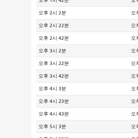
오후 1시 42분
오후
오후 2시 2분
오후
오후 2시 22분
오후
오후 2시 42분
오후
오후 3시 2분
오후
오후 3시 22분
오후
오후 3시 42분
오후
오후 4시 3분
오후
오후 4시 23분
오후
오후 4시 43분
오후
오후 5시 3분
오후