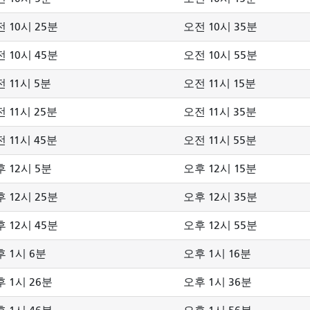
 10시 25분
오전 10시 35분
 10시 45분
오전 10시 55분
 11시 5분
오전 11시 15분
 11시 25분
오전 11시 35분
 11시 45분
오전 11시 55분
 12시 5분
오후 12시 15분
 12시 25분
오후 12시 35분
 12시 45분
오후 12시 55분
 1시 6분
오후 1시 16분
 1시 26분
오후 1시 36분