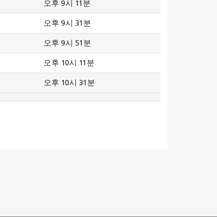
오후 9시 11분
오후 9시 31분
오후 9시 51분
오후 10시 11분
오후 10시 31분