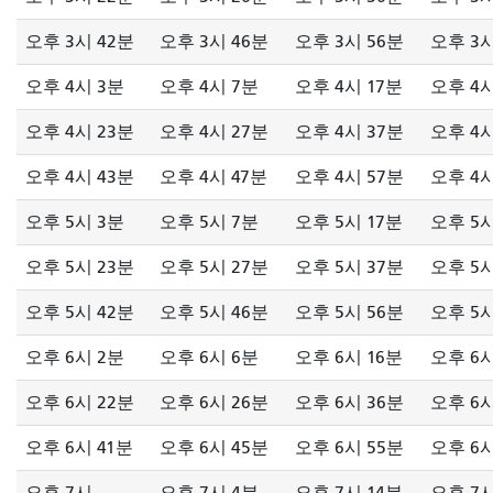
오후 3시 42분
오후 3시 46분
오후 3시 56분
오후 3시
오후 4시 3분
오후 4시 7분
오후 4시 17분
오후 4시
오후 4시 23분
오후 4시 27분
오후 4시 37분
오후 4시
오후 4시 43분
오후 4시 47분
오후 4시 57분
오후 4시
오후 5시 3분
오후 5시 7분
오후 5시 17분
오후 5시
오후 5시 23분
오후 5시 27분
오후 5시 37분
오후 5시
오후 5시 42분
오후 5시 46분
오후 5시 56분
오후 5시
오후 6시 2분
오후 6시 6분
오후 6시 16분
오후 6시
오후 6시 22분
오후 6시 26분
오후 6시 36분
오후 6시
오후 6시 41분
오후 6시 45분
오후 6시 55분
오후 6시