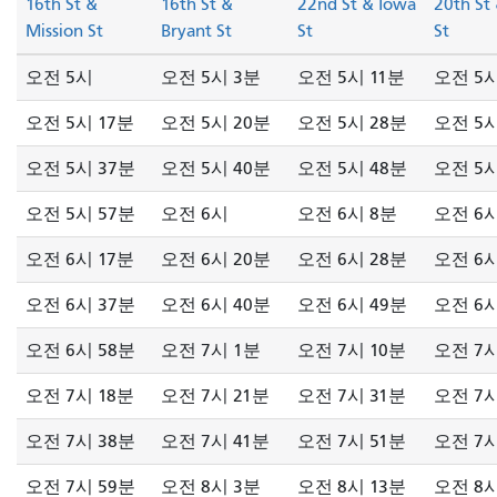
16th St &
16th St &
22nd St & Iowa
20th St
Mission St
Bryant St
St
St
오전 5시
오전 5시 3분
오전 5시 11분
오전 5시
오전 5시 17분
오전 5시 20분
오전 5시 28분
오전 5시
오전 5시 37분
오전 5시 40분
오전 5시 48분
오전 5시
오전 5시 57분
오전 6시
오전 6시 8분
오전 6시
오전 6시 17분
오전 6시 20분
오전 6시 28분
오전 6시
오전 6시 37분
오전 6시 40분
오전 6시 49분
오전 6시
오전 6시 58분
오전 7시 1분
오전 7시 10분
오전 7시
오전 7시 18분
오전 7시 21분
오전 7시 31분
오전 7시
오전 7시 38분
오전 7시 41분
오전 7시 51분
오전 7시
오전 7시 59분
오전 8시 3분
오전 8시 13분
오전 8시