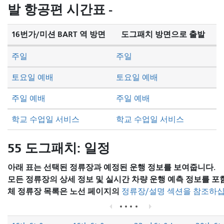
방
발 항공편 시간표 -
식
16번가/미션 BART 역 방면
도그패치 방면으로 출발
주일
주일
토요일 예배
토요일 예배
주일 예배
주일 예배
학교 수업일 서비스
학교 수업일 서비스
55 도그패치: 일정
아래 표는 선택된 정류장과 예정된 운행 정보를 보여줍니다.
모든 정류장의 상세 정보 및 실시간 차량 운행 예측 정보를 포
체 정류장 목록은
노선 페이지의
정류장/설명 섹션을 참조하십