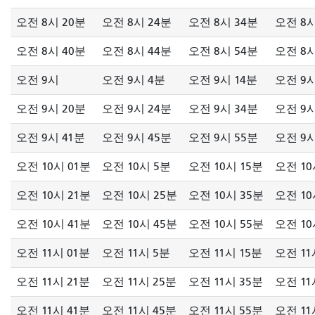
오전 8시 20분
오전 8시 24분
오전 8시 34분
오전 8시
오전 8시 40분
오전 8시 44분
오전 8시 54분
오전 8시
오전 9시
오전 9시 4분
오전 9시 14분
오전 9시
오전 9시 20분
오전 9시 24분
오전 9시 34분
오전 9시
오전 9시 41분
오전 9시 45분
오전 9시 55분
오전 9시
오전 10시 01분
오전 10시 5분
오전 10시 15분
오전 10
오전 10시 21분
오전 10시 25분
오전 10시 35분
오전 10
오전 10시 41분
오전 10시 45분
오전 10시 55분
오전 10
오전 11시 01분
오전 11시 5분
오전 11시 15분
오전 11
오전 11시 21분
오전 11시 25분
오전 11시 35분
오전 11
오전 11시 41분
오전 11시 45분
오전 11시 55분
오전 11