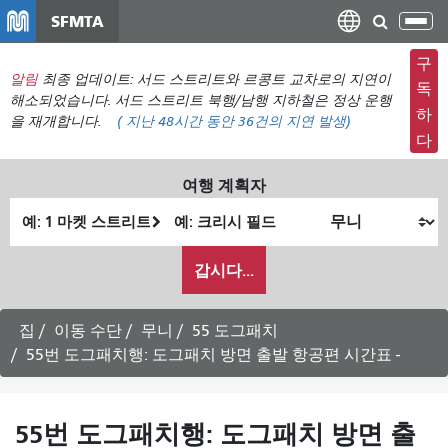
주
SFMTA
탐
요
색
컨
구
메
알림
최종 업데이트: 서드 스트리트와 르콩트 교차로의 지연이
텐
독
뉴
해소되었습니다. 서드 스트리트 북행/남행 지하철은 정상 운행
츠
하
을 재개합니다.
(
지난 48시간 동안
36건의 지연 발생)
전
로
다
환
건
너
여행 계획자
뛰
출
최
기
발
종
내
위
위
갑시다...
가
치
치
여
행
집
이동 수단
무니
55 도그패치
하
55번 도그패치행: 도그패치 방면 출발 항공편 시간표 -
고
싶
은
55번 도그패치행: 도그패치 방면 출