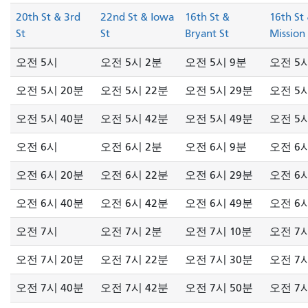
20th St & 3rd
22nd St & Iowa
16th St &
16th St
St
St
Bryant St
Mission 
오전 5시
오전 5시 2분
오전 5시 9분
오전 5시
오전 5시 20분
오전 5시 22분
오전 5시 29분
오전 5시
오전 5시 40분
오전 5시 42분
오전 5시 49분
오전 5시
오전 6시
오전 6시 2분
오전 6시 9분
오전 6시
오전 6시 20분
오전 6시 22분
오전 6시 29분
오전 6시
오전 6시 40분
오전 6시 42분
오전 6시 49분
오전 6시
오전 7시
오전 7시 2분
오전 7시 10분
오전 7시
오전 7시 20분
오전 7시 22분
오전 7시 30분
오전 7시
오전 7시 40분
오전 7시 42분
오전 7시 50분
오전 7시