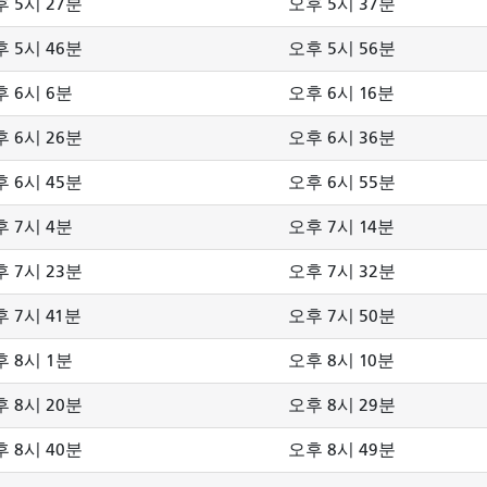
 5시 27분
오후 5시 37분
 5시 46분
오후 5시 56분
 6시 6분
오후 6시 16분
 6시 26분
오후 6시 36분
 6시 45분
오후 6시 55분
 7시 4분
오후 7시 14분
 7시 23분
오후 7시 32분
 7시 41분
오후 7시 50분
 8시 1분
오후 8시 10분
 8시 20분
오후 8시 29분
 8시 40분
오후 8시 49분