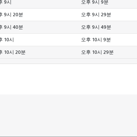
후 9시
오후 9시 9분
 9시 20분
오후 9시 29분
 9시 40분
오후 9시 49분
 10시
오후 10시 9분
 10시 20분
오후 10시 29분