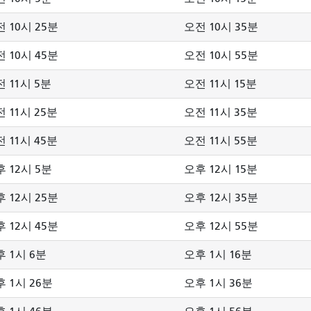
 10시 25분
오전 10시 35분
 10시 45분
오전 10시 55분
 11시 5분
오전 11시 15분
 11시 25분
오전 11시 35분
 11시 45분
오전 11시 55분
 12시 5분
오후 12시 15분
 12시 25분
오후 12시 35분
 12시 45분
오후 12시 55분
 1시 6분
오후 1시 16분
 1시 26분
오후 1시 36분