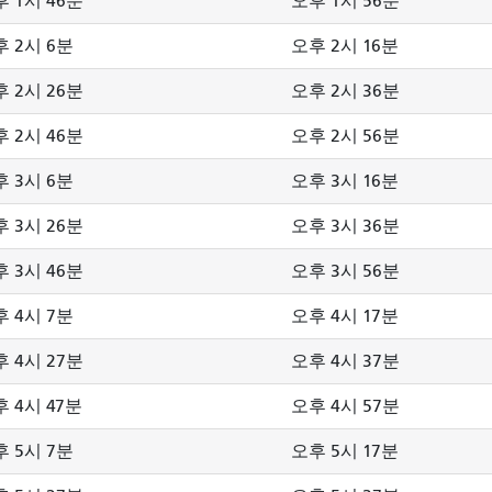
 1시 46분
오후 1시 56분
 2시 6분
오후 2시 16분
 2시 26분
오후 2시 36분
 2시 46분
오후 2시 56분
 3시 6분
오후 3시 16분
 3시 26분
오후 3시 36분
 3시 46분
오후 3시 56분
 4시 7분
오후 4시 17분
 4시 27분
오후 4시 37분
 4시 47분
오후 4시 57분
 5시 7분
오후 5시 17분