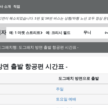
주
사 소개
직업
요
컨
연이 해소되었습니다. 5번 및 5R번 버스는 상행/하행 노선 모두 정상 
텐
츠
출
최
획자
로
내
발
종
건
가
위
위
너
여
치
치
도그패치행: 도그패치 방면 출발 항공편 시간표 -
뛰
행
기
하
고
방면 출발 항공편 시간표 -
싶
은
도그패치 방면으로 출발
방
식
주일
토요일 예배