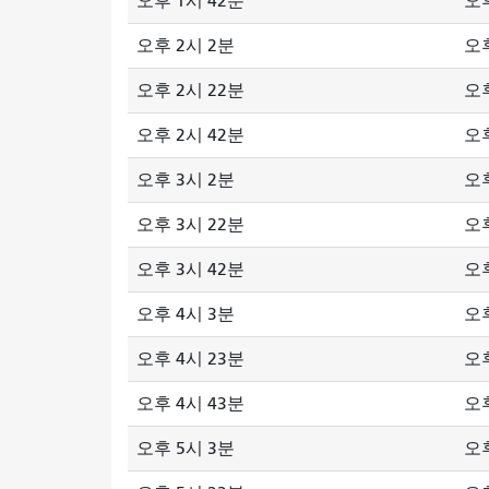
오후 1시 42분
오후
오후 2시 2분
오후
오후 2시 22분
오후
오후 2시 42분
오후
오후 3시 2분
오후
오후 3시 22분
오후
오후 3시 42분
오후
오후 4시 3분
오후
오후 4시 23분
오후
오후 4시 43분
오후
오후 5시 3분
오후