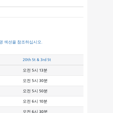
명 섹션을 참조하십시오.
20th St & 3rd St
오전 5시 13분
오전 5시 30분
오전 5시 50분
오전 6시 10분
오전 6시 30분