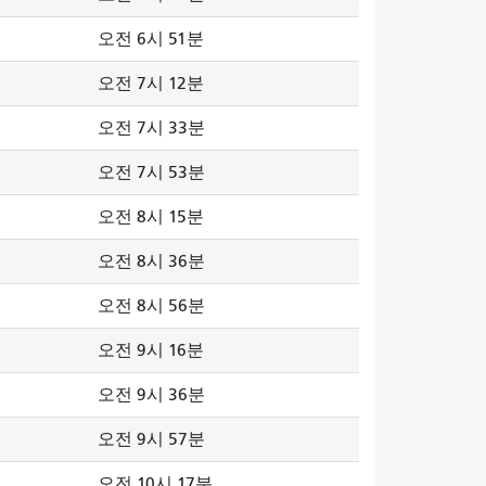
오전 6시 51분
오전 7시 12분
오전 7시 33분
오전 7시 53분
오전 8시 15분
오전 8시 36분
오전 8시 56분
오전 9시 16분
오전 9시 36분
오전 9시 57분
오전 10시 17분