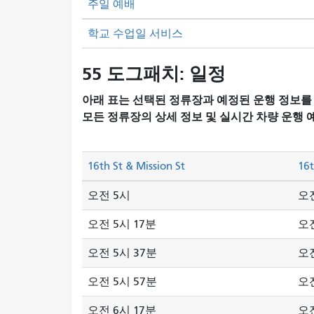
주일 예배
학교 수업일 서비스
55 도그패치: 일정
아래 표는 선택된 정류장과 예정된 운행 정보를
모든 정류장의 상세 정보 및 실시간 차량 운행
16th St & Mission St
16t
오전 5시
오전
오전 5시 17분
오전
오전 5시 37분
오전
오전 5시 57분
오
오전 6시 17분
오전