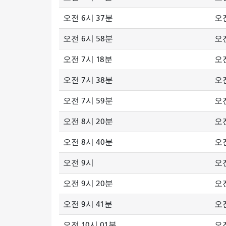
오전 6시 37분
오전
오전 6시 58분
오전
오전 7시 18분
오전
오전 7시 38분
오전
오전 7시 59분
오전
오전 8시 20분
오전
오전 8시 40분
오전
오전 9시
오전
오전 9시 20분
오전
오전 9시 41분
오전
오전 10시 01분
오전