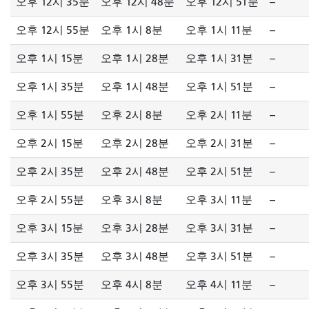
오후 12시 35분
오후 12시 48분
오후 12시 51분
--
오후 12시 55분
오후 1시 8분
오후 1시 11분
--
오후 1시 15분
오후 1시 28분
오후 1시 31분
--
오후 1시 35분
오후 1시 48분
오후 1시 51분
--
오후 1시 55분
오후 2시 8분
오후 2시 11분
--
오후 2시 15분
오후 2시 28분
오후 2시 31분
--
오후 2시 35분
오후 2시 48분
오후 2시 51분
--
오후 2시 55분
오후 3시 8분
오후 3시 11분
--
오후 3시 15분
오후 3시 28분
오후 3시 31분
--
오후 3시 35분
오후 3시 48분
오후 3시 51분
--
오후 3시 55분
오후 4시 8분
오후 4시 11분
--