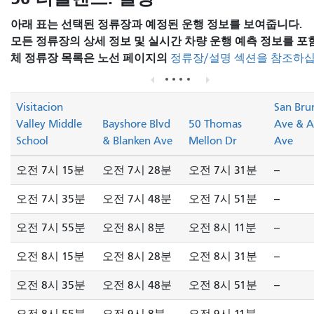
아래 표는 선택된 정류장과 예정된 운행 정보를 보여줍니다.
모든 정류장의 상세 정보 및 실시간 차량 운행 예측 정보를 포
체 정류장 목록은
노선 페이지의
정류장/설명 섹션을 참조하십
Visitacion
San Bru
Valley Middle
Bayshore Blvd
50 Thomas
Ave & A
School
& Blanken Ave
Mellon Dr
Ave
오전 7시 15분
오전 7시 28분
오전 7시 31분
--
오전 7시 35분
오전 7시 48분
오전 7시 51분
--
오전 7시 55분
오전 8시 8분
오전 8시 11분
--
오전 8시 15분
오전 8시 28분
오전 8시 31분
--
오전 8시 35분
오전 8시 48분
오전 8시 51분
--
오전 8시 55분
오전 9시 8분
오전 9시 11분
--