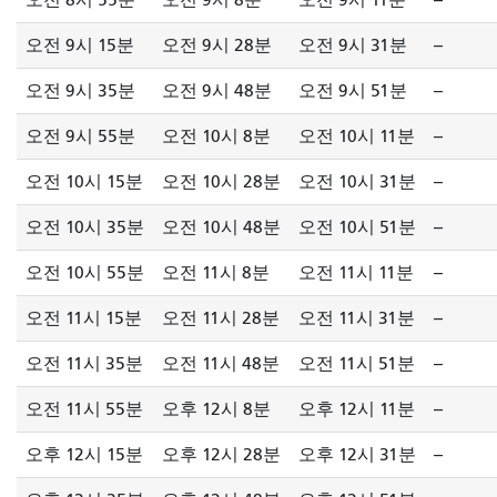
오전 9시 15분
오전 9시 28분
오전 9시 31분
--
오전 9시 35분
오전 9시 48분
오전 9시 51분
--
오전 9시 55분
오전 10시 8분
오전 10시 11분
--
오전 10시 15분
오전 10시 28분
오전 10시 31분
--
오전 10시 35분
오전 10시 48분
오전 10시 51분
--
오전 10시 55분
오전 11시 8분
오전 11시 11분
--
오전 11시 15분
오전 11시 28분
오전 11시 31분
--
오전 11시 35분
오전 11시 48분
오전 11시 51분
--
오전 11시 55분
오후 12시 8분
오후 12시 11분
--
오후 12시 15분
오후 12시 28분
오후 12시 31분
--