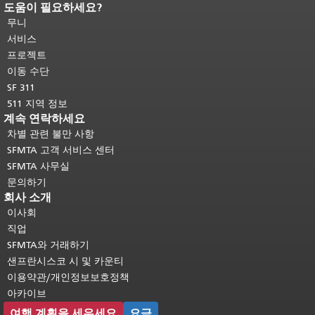
도움이 필요하세요?
페이지 내용 끝입니다.
이 페이지의 나
머지 내용은 모든 페이지에 반복됩니
무니
다.
메인 콘텐츠 상단으로 돌아가려면
서비스
여기를 클릭하십시오
.
프로젝트
이동 수단
SF 311
511 지역 정보
계속 연락하세요
차별 관련 불만 사항
SFMTA 고객 서비스 센터
SFMTA 사무실
문의하기
회사 소개
이사회
직업
SFMTA와 거래하기
샌프란시스코 시 및 카운티
이용약관/개인정보보호정책
아카이브
여행 계획을 세우세요
요금