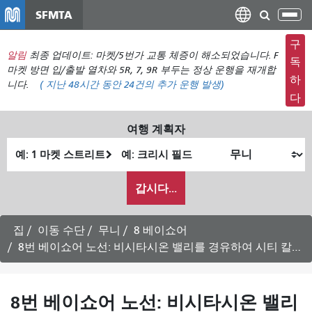
주
SFMTA
탐
요
색
컨
구
메
알림
최종 업데이트: 마켓/5번가 교통 체증이 해소되었습니다. F
텐
독
뉴
마켓 방면 입/출발 열차와 5R, 7, 9R 부두는 정상 운행을 재개합
츠
하
니다.
(
지난 48시간 동안
24건의 추가 운행 발생)
전
로
다
환
건
너
여행 계획자
뛰
출
최
기
발
종
내
위
위
갑시다...
가
치
치
여
행
집
이동 수단
무니
8 베이쇼어
하
8번 베이쇼어 노선: 비시타시온 밸리를 경유하여 시티 칼리지 방면으로 가는 평일 운행 시간표
고
싶
은
8번 베이쇼어 노선: 비시타시온 밸리