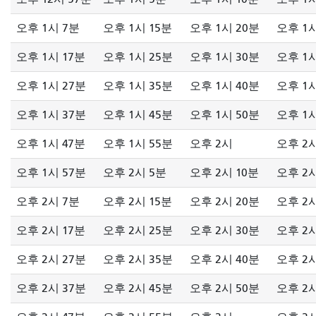
오후 1시 7분
오후 1시 15분
오후 1시 20분
오후 1시
오후 1시 17분
오후 1시 25분
오후 1시 30분
오후 1시
오후 1시 27분
오후 1시 35분
오후 1시 40분
오후 1시
오후 1시 37분
오후 1시 45분
오후 1시 50분
오후 1시
오후 1시 47분
오후 1시 55분
오후 2시
오후 2
오후 1시 57분
오후 2시 5분
오후 2시 10분
오후 2시
오후 2시 7분
오후 2시 15분
오후 2시 20분
오후 2시
오후 2시 17분
오후 2시 25분
오후 2시 30분
오후 2시
오후 2시 27분
오후 2시 35분
오후 2시 40분
오후 2시
오후 2시 37분
오후 2시 45분
오후 2시 50분
오후 2시