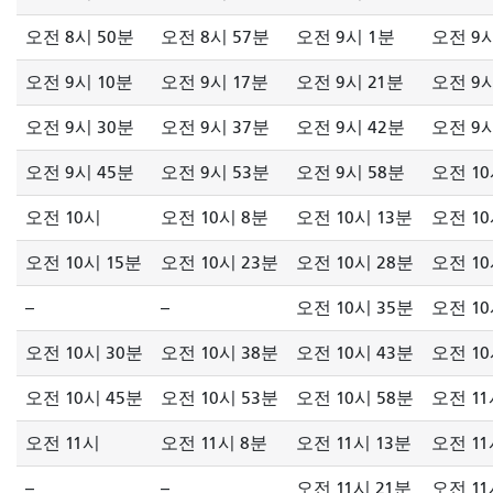
오전 8시 50분
오전 8시 57분
오전 9시 1분
오전 9
오전 9시 10분
오전 9시 17분
오전 9시 21분
오전 9시
오전 9시 30분
오전 9시 37분
오전 9시 42분
오전 9시
오전 9시 45분
오전 9시 53분
오전 9시 58분
오전 10
오전 10시
오전 10시 8분
오전 10시 13분
오전 10
오전 10시 15분
오전 10시 23분
오전 10시 28분
오전 10
--
--
오전 10시 35분
오전 10
오전 10시 30분
오전 10시 38분
오전 10시 43분
오전 10
오전 10시 45분
오전 10시 53분
오전 10시 58분
오전 11
오전 11시
오전 11시 8분
오전 11시 13분
오전 11
--
--
오전 11시 21분
오전 11