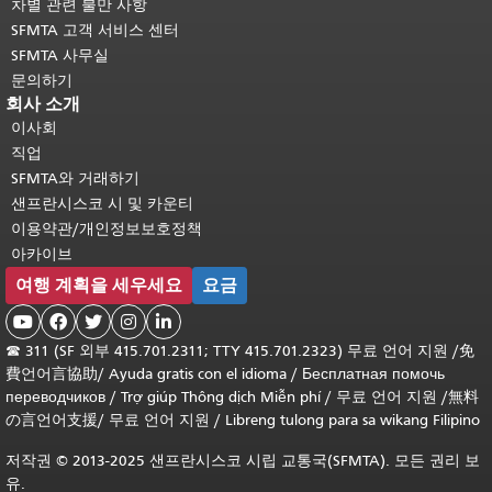
차별 관련 불만 사항
SFMTA 고객 서비스 센터
SFMTA 사무실
문의하기
회사 소개
이사회
직업
SFMTA와 거래하기
샌프란시스코 시 및 카운티
이용약관/개인정보보호정책
아카이브
여행 계획을 세우세요
요금





☎
311 (SF 외부 415.701.2311; TTY 415.701.2323) 무료 언어 지원 /
免
費언어言協助
/
Ayuda gratis con el idioma
/
Бесплатная помочь
переводчиков
/
Trợ giúp Thông dịch Miễn phí
/
무료 언어 지원
/
無料
の言언어支援
/
무료 언어 지원
/
Libreng tulong para sa wikang Filipino
저작권 © 2013-2025 샌프란시스코 시립 교통국(SFMTA). 모든 권리 보
유.