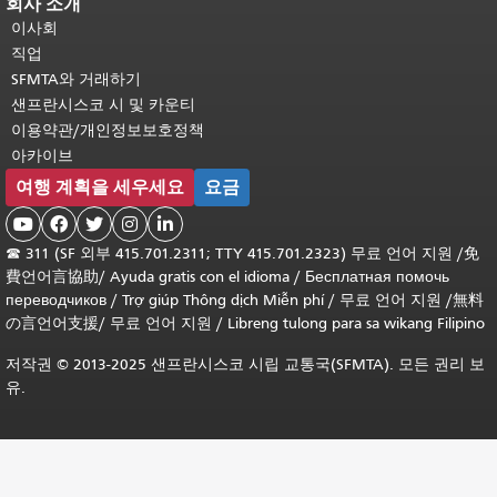
회사 소개
이사회
직업
SFMTA와 거래하기
샌프란시스코 시 및 카운티
이용약관/개인정보보호정책
아카이브
여행 계획을 세우세요
요금





☎
311 (SF 외부 415.701.2311; TTY 415.701.2323) 무료 언어 지원 /
免
費언어言協助
/
Ayuda gratis con el idioma
/
Бесплатная помочь
переводчиков
/
Trợ giúp Thông dịch Miễn phí
/
무료 언어 지원
/
無料
の言언어支援
/
무료 언어 지원
/
Libreng tulong para sa wikang Filipino
저작권 © 2013-2025 샌프란시스코 시립 교통국(SFMTA). 모든 권리 보
유.