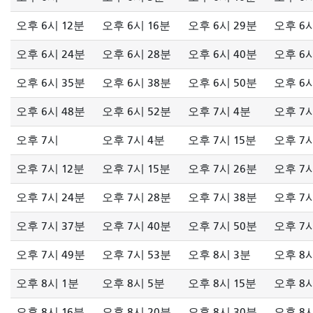
오후 6시 12분
오후 6시 16분
오후 6시 29분
오후 6시
오후 6시 24분
오후 6시 28분
오후 6시 40분
오후 6시
오후 6시 35분
오후 6시 38분
오후 6시 50분
오후 6시
오후 6시 48분
오후 6시 52분
오후 7시 4분
오후 7
오후 7시
오후 7시 4분
오후 7시 15분
오후 7시
오후 7시 12분
오후 7시 15분
오후 7시 26분
오후 7시
오후 7시 24분
오후 7시 28분
오후 7시 38분
오후 7시
오후 7시 37분
오후 7시 40분
오후 7시 50분
오후 7시
오후 7시 49분
오후 7시 53분
오후 8시 3분
오후 8
오후 8시 1분
오후 8시 5분
오후 8시 15분
오후 8시
오후 8시 16분
오후 8시 20분
오후 8시 30분
오후 8시