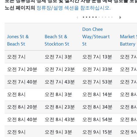
모든 정류장의 상세 정보 및 실시간 차량 운행 예측 정보를 포
노선 페이지의
정류장/설명 섹션을 참조하십시오.
Don Chee
Jones St &
Beach St &
Way/Steuart
Market 
Beach St
Stockton St
St
Battery 
오전 7시
오전 7시 3분
오전 7시 13분
오전 7시
오전 7시 20분
오전 7시 23분
오전 7시 33분
오전 7시
오전 7시 40분
오전 7시 43분
오전 7시 53분
오전 7시
오전 8시
오전 8시 3분
오전 8시 14분
오전 8시
오전 8시 20분
오전 8시 23분
오전 8시 34분
오전 8시
오전 8시 40분
오전 8시 43분
오전 8시 54분
오전 8시
오전 9시
오전 9시 3분
오전 9시 15분
오전 9시