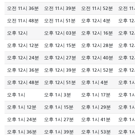
오전 11시 36분
오전 11시 39분
오전 11시 52분
오전 11
오전 11시 48분
오전 11시 51분
오후 12시 4분
오후 12
오후 12시
오후 12시 03분
오후 12시 16분
오후 12
오후 12시 12분
오후 12시 15분
오후 12시 28분
오후 12
오후 12시 24분
오후 12시 27분
오후 12시 40분
오후 12
오후 12시 36분
오후 12시 39분
오후 12시 52분
오후 12
오후 12시 48분
오후 12시 51분
오후 1시 4분
오후 1
오후 1시
오후 1시 3분
오후 1시 17분
오후 1시
오후 1시 12분
오후 1시 15분
오후 1시 29분
오후 1시
오후 1시 24분
오후 1시 27분
오후 1시 41분
오후 1시
오후 1시 36분
오후 1시 39분
오후 1시 53분
오후 1시