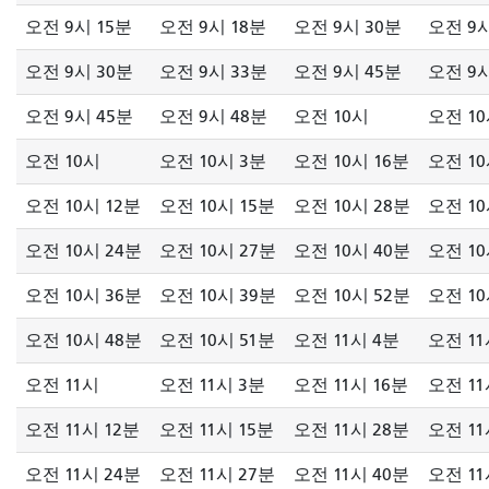
오전 9시 15분
오전 9시 18분
오전 9시 30분
오전 9시
오전 9시 30분
오전 9시 33분
오전 9시 45분
오전 9시
오전 9시 45분
오전 9시 48분
오전 10시
오전 10
오전 10시
오전 10시 3분
오전 10시 16분
오전 10
오전 10시 12분
오전 10시 15분
오전 10시 28분
오전 10
오전 10시 24분
오전 10시 27분
오전 10시 40분
오전 10
오전 10시 36분
오전 10시 39분
오전 10시 52분
오전 10
오전 10시 48분
오전 10시 51분
오전 11시 4분
오전 11
오전 11시
오전 11시 3분
오전 11시 16분
오전 11
오전 11시 12분
오전 11시 15분
오전 11시 28분
오전 11
오전 11시 24분
오전 11시 27분
오전 11시 40분
오전 11