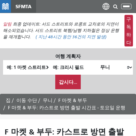
주
SFMTA
탐
요
색
컨
구
메
알림
최종 업데이트: 서드 스트리트와 르콩트 교차로의 지연이
텐
독
뉴
해소되었습니다. 서드 스트리트 북행/남행 지하철은 정상 운행
츠
하
을 재개합니다.
(
지난 48시간 동안
36건의 지연 발생)
전
로
다
환
건
너
여행 계획자
뛰
출
최
기
발
종
내
위
위
갑시다...
가
치
치
여
행
집
이동 수단
무니
F 마켓 & 부두
하
F 마켓 & 부두: 카스트로 방면 출발 시간표 - 토요일 운행
고
싶
은
F 마켓 & 부두: 카스트로 방면 출발