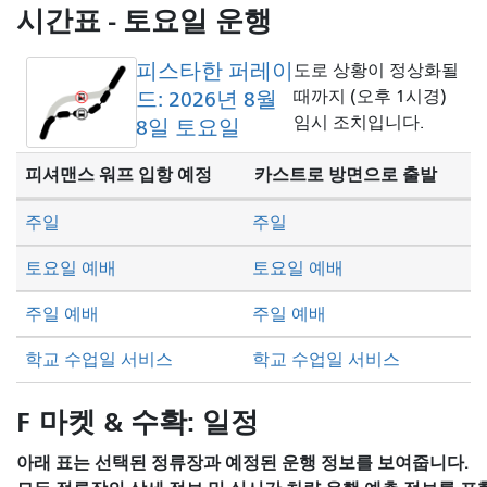
방
시간표 - 토요일 운행
식
피스타한 퍼레이
도로 상황이 정상화될
드: 2026년 8월
때까지 (오후 1시경)
임시 조치입니다.
8일 토요일
피셔맨스 워프 입항 예정
카스트로 방면으로 출발
주일
주일
토요일 예배
토요일 예배
주일 예배
주일 예배
학교 수업일 서비스
학교 수업일 서비스
F 마켓 & 수확: 일정
아래 표는 선택된 정류장과 예정된 운행 정보를 보여줍니다.