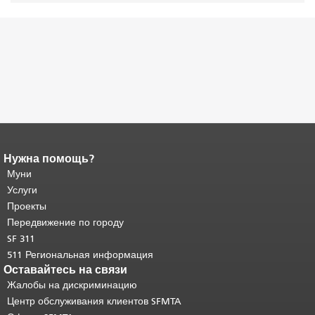
Нужна помощь?
Конец содержимого
страницы.
Муни
Остальная часть этой
страницы повторяется на каждой
Услуги
странице.
Вернуться к началу
Проекты
основного содержимого
.
Передвижение по городу
SF 311
511 Региональная информация
Оставайтесь на связи
Жалобы на дискриминацию
Центр обслуживания клиентов SFMTA