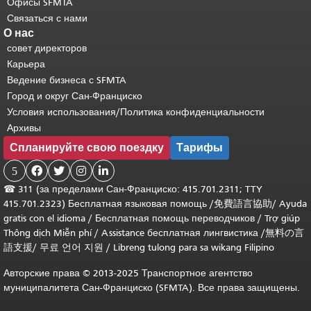
Офисы SFMTA
Связаться с нами
О нас
совет директоров
Карьера
Ведение бизнеса с SFMTA
Город и округ Сан-Франциско
Условия использования/Политика конфиденциальности
Архивы
Спланируйте свою поездку
Тарифы
5




☎
311 (за пределами Сан-Франциско: 415.701.2311; TTY
415.701.2323) Бесплатная языковая помощь /
免費語言協助
/
Ayuda
gratis con el idioma
/
Бесплатная помощь переводчиков
/
Trợ giúp
Thông dịch Miễn phí
/
Assistance бесплатная лингвистика
/
無料の言
語支援
/
무료 언어 지원
/
Libreng tulong para sa wikang Filipino
Авторские права © 2013-2025 Транспортное агентство
муниципалитета Сан-Франциско (SFMTA). Все права защищены.