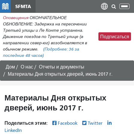
Перейти
SFMTA
Пер
к
нав
Оповещения
ОКОНЧАТЕЛЬНОЕ
общему
ОБНОВЛЕНИЕ: Задержка на пересечении
содержанию
Третьей улицы и Ле Конте устранена.
Движение поездов по Третьей улице (в
Подписаться
направлении север-юг) возобновляется в
обычном режиме.
(Подробнее:
36
за
последние 48 часов)
Дом
О нас
Отчеты и документы
Материалы Дня открытых дверей, июнь 2017 г.
Материалы Дня открытых
дверей, июнь 2017 г.
Поделиться этим:
Facebook
Twitter
LinkedIn