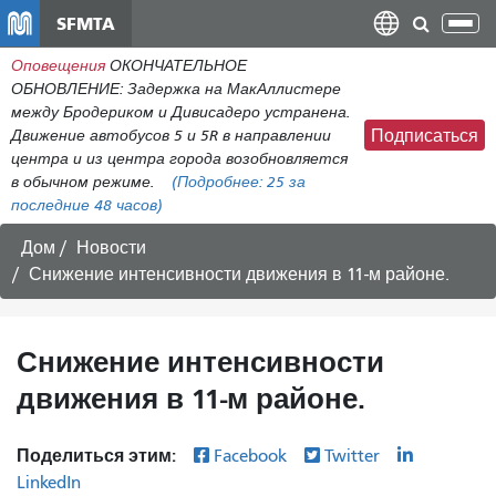
Перейти
SFMTA
Пер
к
нав
Оповещения
ОКОНЧАТЕЛЬНОЕ
общему
ОБНОВЛЕНИЕ: Задержка на МакАллистере
содержанию
между Бродериком и Дивисадеро устранена.
Движение автобусов 5 и 5R в направлении
Подписаться
центра и из центра города возобновляется
в обычном режиме.
(Подробнее:
25
за
последние 48 часов)
Дом
Новости
Снижение интенсивности движения в 11-м районе.
Снижение интенсивности
движения в 11-м районе.
Поделиться этим:
Facebook
Twitter
LinkedIn