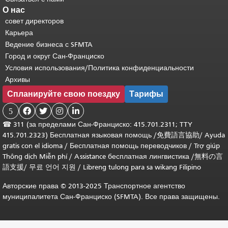
О нас
совет директоров
Карьера
Ведение бизнеса с SFMTA
Город и округ Сан-Франциско
Условия использования/Политика конфиденциальности
Архивы
Спланируйте свою поездку
Тарифы
5




☎
311 (за пределами Сан-Франциско: 415.701.2311; TTY
415.701.2323) Бесплатная языковая помощь /
免費語言協助
/
Ayuda
gratis con el idioma
/
Бесплатная помощь переводчиков
/
Trợ giúp
Thông dịch Miễn phí
/
Assistance бесплатная лингвистика
/
無料の言
語支援
/
무료 언어 지원
/
Libreng tulong para sa wikang Filipino
Авторские права © 2013-2025 Транспортное агентство
муниципалитета Сан-Франциско (SFMTA). Все права защищены.