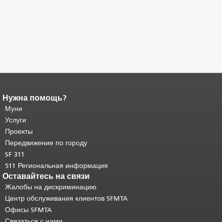
Нужна помощь?
Конец содержимого
страницы.
Муни
Остальная часть этой
страницы повторяется на каждой
Услуги
странице.
Вернуться к началу
Проекты
основного содержимого
.
Передвижение по городу
SF 311
511 Региональная информация
Оставайтесь на связи
Жалобы на дискриминацию
Центр обслуживания клиентов SFMTA
Офисы SFMTA
Связаться с нами