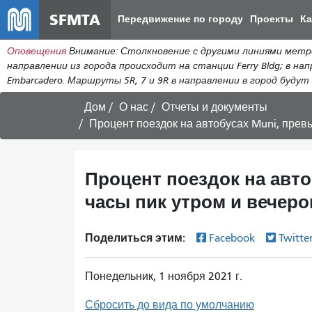
SFMTA
Передвижение по городу
Проекты
К
Оповещения
Внимание: Столкновение с другими линиями метро 
направлении из города происходит на станции Ferry Bldg; в нап
Embarcadero. Маршруты 5R, 7 и 9R в направлении в город будут п
Дом
О нас
Отчеты и документы
Процент поездок на автобусах Muni, превышающих пропуск
Процент поездок на авт
часы пик утром и вечеро
Поделиться этим:
Facebook
Twitte
Понедельник, 1 ноября 2021 г.
Сбросить до вида по умолчанию