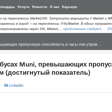
Перейти
алендарь
Услуги
Новости
О нас
Карьера
к
общему
на пересечении Market/5th. Затронуты маршруты F Market и Wha
содержанию
равлении в город — на пересечении 11th/Market. В обоих направл
еренаправлены через 5th, Mission, ...
продолжение следует...
(П
ную способность в часы пик утром и вечером (достигнутый показатель)
обусах Muni, превышающих пропус
м (достигнутый показатель)
r
LinkedIn