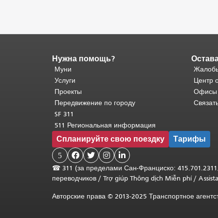
Нужна помощь?
Остава
Конец
содержимого
Муни
Жалобы
страницы.
Остальная
Услуги
Центр 
часть
Проекты
Офисы
этой
Передвижение по городу
Связат
страницы
SF 311
повторяется
511 Региональная информация
на
Спланируйте свою поездку
Тарифы
каждой
странице.
5




Вернуться
☎
311 (за пределами Сан-Франциско: 415.701.2311
к
переводчиков
/
Trợ giúp Thông dịch Miễn phí
/
Assis
началу
основного
Авторские права © 2013-2025 Транспортное агент
содержимого
.