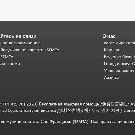
йтесь на связи
О нас
 на дискриминацию
совет директор
обслуживания клиентов SFMTA
Карьера
 SFMTA
Ведение бизне
ься с нами
Город и округ 
Условия испол
Архивы
; TTY 415.701.2323) Бесплатная языковая помощь /
免費語言協助
/
Ay
tance бесплатная лингвистика
/
無料の言語支援
/
무료 언어 지원
/
Libren
ство муниципалитета Сан-Франциско (SFMTA). Все права защищены