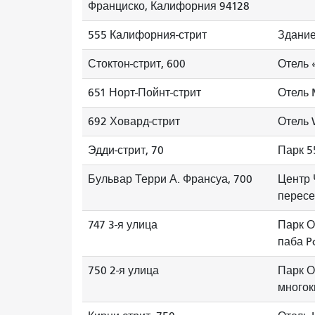
Франциско, Калифорния 94128
555 Калифорния-стрит
Здание
Стоктон-стрит, 600
Отель 
651 Норт-Пойнт-стрит
Отель M
692 Ховард-стрит
Отель 
Эдди-стрит, 70
Парк 5
Бульвар Терри А. Франсуа, 700
Центр 
пересе
747 3-я улица
Парк О
паба Po
750 2-я улица
Парк О
многок