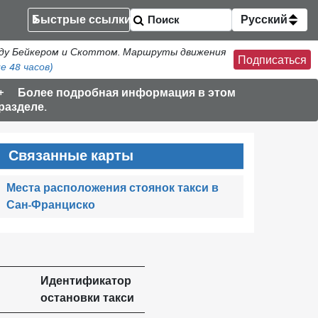
Быстрые ссылки
Русский
жду Бейкером и Скоттом. Маршруты движения
Подписаться
е 48 часов)
Более подробная информация в этом
разделе.
Связанные карты
Места расположения стоянок такси в
Сан-Франциско
Идентификатор
остановки такси