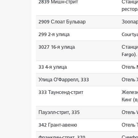
2839 Мишн-стрит
Станци
рестор
2909 Слоат Бульвар
Зоопар
299 2-я улица
Courty
3027 16-я улица
Станци
Fargo).
33 4-я улица
Отель 
Улица О'Фаррелл, 333
Отель 
333 Таунсенд-стрит
Железн
Кинг (
Пауэлл-стрит, 335
Отель W
342 Грант-авеню
Отель 
Франклин-стрит, 370
Симфон