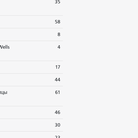
35
58
8
Wells
4
17
44
ицы
61
46
30
23