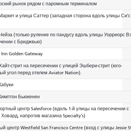
ский рынок рядом с паромным терминалом
Маркет и улица Саттер (западная сторона вдоль улицы Си'с
Чейза (только руление по пандусу вдоль улицы Уорриорс В
чении с Бриджвью)
y Inn Golden Gateway
Хайт-стрит на пересечении с улицей Эшбери-стрит (юго-
ый угол перед отелем Aviator Nation).
Кабуки
Кимптон Бьюкенен
ортный центр Salesforce (вдоль 1-й улицы на пересечении с
 Ховард, напротив магазина Specialty's)
й центр Westfield San Francisco Centre (вход с улицы Jessie St