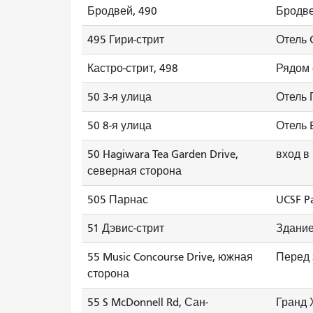
Бродвей, 490
Бродве
495 Гири-стрит
Отель C
Кастро-стрит, 498
Рядом 
50 3-я улица
Отель 
50 8-я улица
Отель 
50 Hagiwara Tea Garden Drive,
вход в
северная сторона
505 Парнас
UCSF P
51 Дэвис-стрит
Здание
55 Music Concourse Drive, южная
Перед 
сторона
55 S McDonnell Rd, Сан-
Гранд 