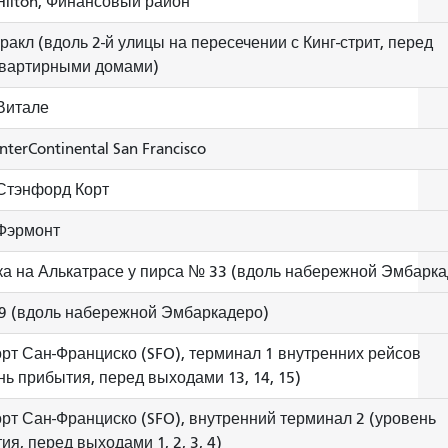
Hilton, Финансовый район
ракл (вдоль 2-й улицы на пересечении с Кинг-стрит, перед
вартирными домами)
Витале
nterContinental San Francisco
Стэнфорд Корт
Фэрмонт
а на Алькатрасе у пирса № 33 (вдоль набережной Эмбарка
9 (вдоль набережной Эмбаркадеро)
рт Сан-Франциско (SFO), терминал 1 внутренних рейсов
нь прибытия, перед выходами 13, 14, 15)
рт Сан-Франциско (SFO), внутренний терминал 2 (уровень
ия, перед выходами 1, 2, 3, 4)