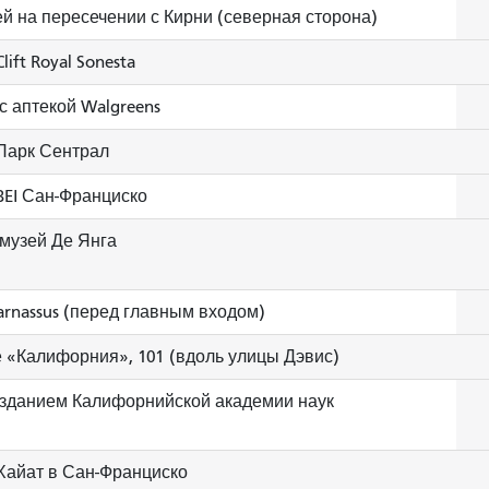
й на пересечении с Кирни (северная сторона)
lift Royal Sonesta
с аптекой Walgreens
Парк Сентрал
BEI Сан-Франциско
 музей Де Янга
arnassus (перед главным входом)
 «Калифорния», 101 (вдоль улицы Дэвис)
зданием Калифорнийской академии наук
Хайат в Сан-Франциско