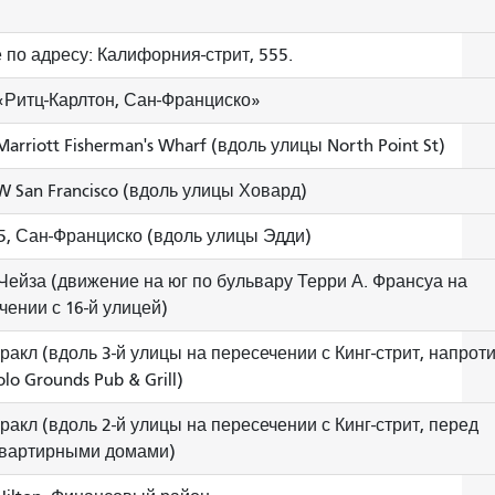
 по адресу: Калифорния-стрит, 555.
«Ритц-Карлтон, Сан-Франциско»
arriott Fisherman's Wharf (вдоль улицы North Point St)
W San Francisco (вдоль улицы Ховард)
5, Сан-Франциско (вдоль улицы Эдди)
Чейза (движение на юг по бульвару Терри А. Франсуа на
чении с 16-й улицей)
ракл (вдоль 3-й улицы на пересечении с Кинг-стрит, напрот
lo Grounds Pub & Grill)
ракл (вдоль 2-й улицы на пересечении с Кинг-стрит, перед
вартирными домами)