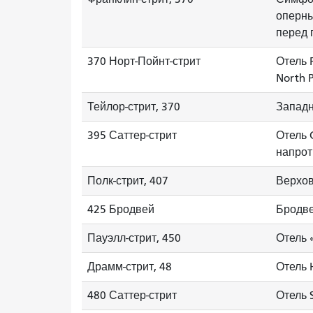
оперны
перед 
370 Норт-Пойнт-стрит
Отель R
North 
Тейлор-стрит, 370
Западн
395 Саттер-стрит
Отель 
напрот
Полк-стрит, 407
Верхов
425 Бродвей
Бродве
Пауэлл-стрит, 450
Отель 
Драмм-стрит, 48
Отель 
480 Саттер-стрит
Отель S