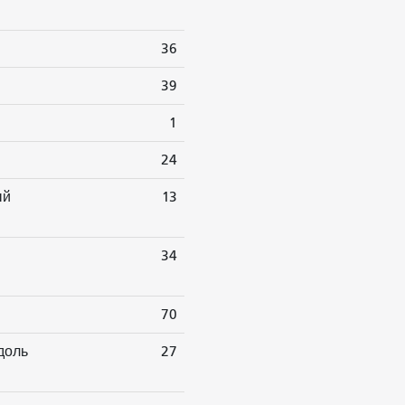
36
39
1
24
ый
13
34
70
доль
27