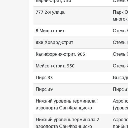
Кирни-стрит, 750
Отель 
777 2-я улица
Парк О
многок
8 Мишн-стрит
Отель 
888 Ховард-стрит
Отель I
Калифорния-стрит, 905
Отель 
Мейсон-стрит, 950
Отель 
Пирс 33
Высадк
Пирс 39
Пирс 3
Нижний уровень терминала 1
Аэропо
аэропорта Сан-Франциско
(урове
Нижний уровень терминала 2
Аэропо
аэропорта Сан-Франциско
прибыт