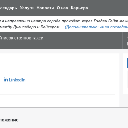
Перейти
алендарь
Услуги
Новости
О нас
Карьера
к
общему
 в направлении центра города проходят через Голден Гейт ме
содержанию
 между Дивисадеро и Бейкером.
(Дополнительно:
24
за последни
писок стоянок такси
r
LinkedIn
ложение