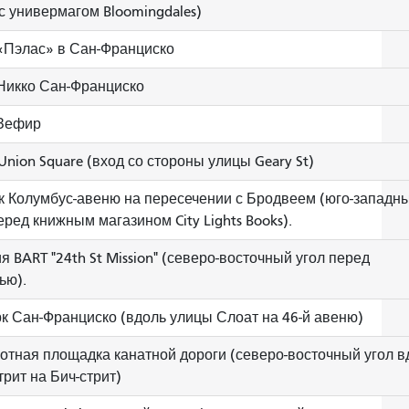
с универмагом Bloomingdales)
«Пэлас» в Сан-Франциско
Никко Сан-Франциско
 Зефир
 Union Square (вход со стороны улицы Geary St)
к Колумбус-авеню на пересечении с Бродвеем (юго-западн
перед книжным магазином City Lights Books).
я BART "24th St Mission" (северо-восточный угол перед
ью).
к Сан-Франциско (вдоль улицы Слоат на 46-й авеню)
отная площадка канатной дороги (северо-восточный угол в
трит на Бич-стрит)