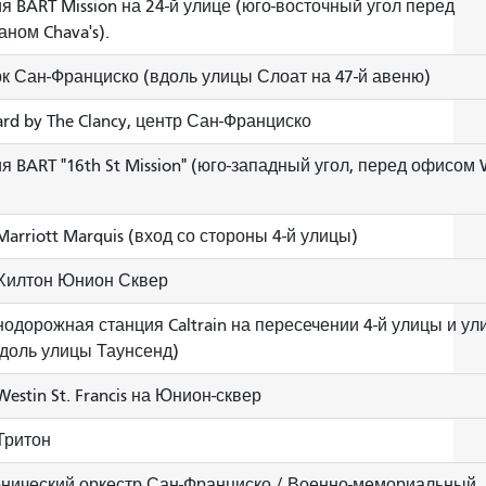
я BART Mission на 24-й улице (юго-восточный угол перед
аном Chava's).
к Сан-Франциско (вдоль улицы Слоат на 47-й авеню)
ard by The Clancy, центр Сан-Франциско
я BART "16th St Mission" (юго-западный угол, перед офисом 
Marriott Marquis (вход со стороны 4-й улицы)
Хилтон Юнион Сквер
одорожная станция Caltrain на пересечении 4-й улицы и ул
вдоль улицы Таунсенд)
estin St. Francis на Юнион-сквер
Тритон
ический оркестр Сан-Франциско / Военно-мемориальный