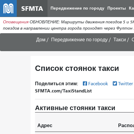
SFMTA
Передвижение по городу
Проекты
К
Оповещения
ОБНОВЛЕНИЕ: Маршруты движения поездов 5 и 5R
поездов в направлении центра города проходят через Фултон
Дом
Передвижение по городу
Такси
С
Список стоянок такси
Поделиться этим:
Facebook
Twitte
SFMTA.com/TaxiStandList
Активные стоянки такси
Адрес
Распо