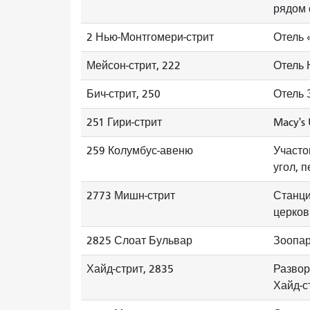
рядом 
2 Нью-Монтгомери-стрит
Отель 
Мейсон-стрит, 222
Отель 
Бич-стрит, 250
Отель
251 Гири-стрит
Macy's
259 Колумбус-авеню
Участо
угол, 
2773 Мишн-стрит
Станци
церков
2825 Слоат Бульвар
Зоопар
Хайд-стрит, 2835
Развор
Хайд-с