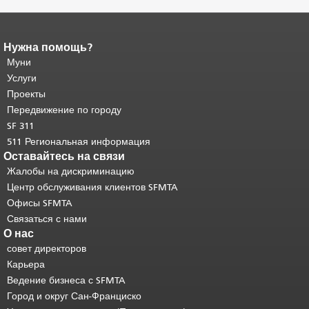
Нужна помощь?
Конец содержимого
страницы.
Муни
Остальная часть этой
страницы повторяется на каждой
Услуги
странице.
Вернуться к началу
Проекты
основного содержимого
.
Передвижение по городу
SF 311
511 Региональная информация
Оставайтесь на связи
Жалобы на дискриминацию
Центр обслуживания клиентов SFMTA
Офисы SFMTA
Связаться с нами
О нас
совет директоров
Карьера
Ведение бизнеса с SFMTA
Город и округ Сан-Франциско