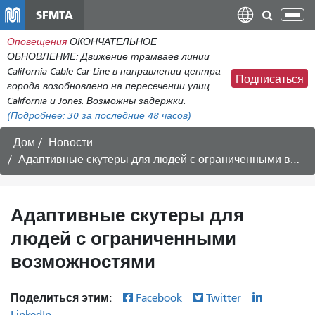
Перейти
SFMTA
Пер
к
нав
Оповещения
ОКОНЧАТЕЛЬНОЕ
общему
ОБНОВЛЕНИЕ: Движение трамваев линии
содержанию
California Cable Car Line в направлении центра
Подписаться
города возобновлено на пересечении улиц
California и Jones. Возможны задержки.
(Подробнее:
30
за последние 48 часов)
Дом
Новости
Адаптивные скутеры для людей с ограниченными возможностями
Адаптивные скутеры для
людей с ограниченными
возможностями
Поделиться этим:
Facebook
Twitter
LinkedIn