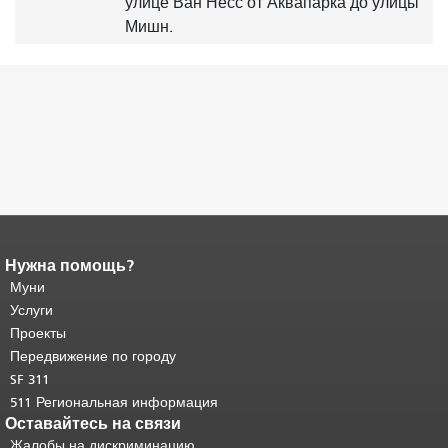
улице Ван Несс от Аквапарка до улицы
Мишн.
Нужна помощь?
Конец содержимого
страницы.
Муни
Остальная часть этой
страницы повторяется на каждой
Услуги
странице.
Вернуться к началу
Проекты
основного содержимого
.
Передвижение по городу
SF 311
511 Региональная информация
Оставайтесь на связи
Жалобы на дискриминацию