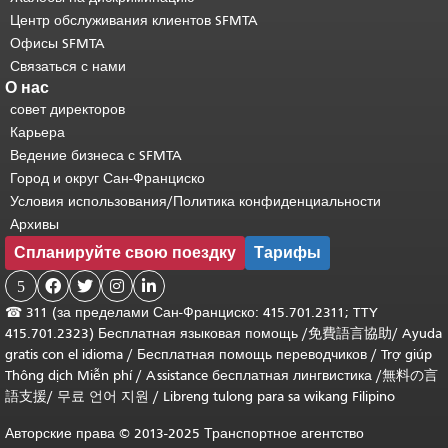
Центр обслуживания клиентов SFMTA
Офисы SFMTA
Связаться с нами
О нас
совет директоров
Карьера
Ведение бизнеса с SFMTA
Город и округ Сан-Франциско
Условия использования/Политика конфиденциальности
Архивы
Спланируйте свою поездку
Тарифы
5




☎
311 (за пределами Сан-Франциско: 415.701.2311; TTY
415.701.2323) Бесплатная языковая помощь /
免費語言協助
/
Ayuda
gratis con el idioma
/
Бесплатная помощь переводчиков
/
Trợ giúp
Thông dịch Miễn phí
/
Assistance бесплатная лингвистика
/
無料の言
語支援
/
무료 언어 지원
/
Libreng tulong para sa wikang Filipino
Авторские права © 2013-2025 Транспортное агентство