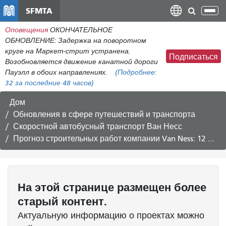
Перейти
SFMTA
Пер
к
нав
Оповещения
ОКОНЧАТЕЛЬНОЕ
общему
ОБНОВЛЕНИЕ: Задержка на поворотном
содержанию
круге на Маркет-стрит устранена.
Подписаться
Возобновляется движение канатной дороги
Пауэлл в обоих направлениях.
(Подробнее:
32
за последние 48 часов)
Дом
Обновления в сфере путешествий и транспорта
Скоростной автобусный транспорт Ван Несс
Прогноз строительных работ компании Van Ness: 12 февраля 2017 г. - 24 февраля 2017 г.
На этой странице размещен более
старый контент.
Актуальную информацию о проектах можно