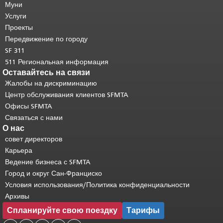
страницы.
Муни
Остальная часть этой
страницы повторяется на каждой
Услуги
странице.
Вернуться к началу
Проекты
основного содержимого
.
Передвижение по городу
SF 311
511 Региональная информация
Оставайтесь на связи
Жалобы на дискриминацию
Центр обслуживания клиентов SFMTA
Офисы SFMTA
Связаться с нами
О нас
совет директоров
Карьера
Ведение бизнеса с SFMTA
Город и округ Сан-Франциско
Условия использования/Политика конфиденциальности
Архивы
Спланируйте свою поездку
Тарифы