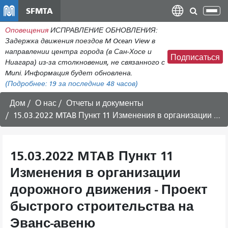
Перейти
SFMTA
Пер
к
нав
Оповещения
ИСПРАВЛЕНИЕ ОБНОВЛЕНИЯ:
общему
Задержка движения поездов M Ocean View в
содержанию
направлении центра города (в Сан-Хосе и
Подписаться
Ниагара) из-за столкновения, не связанного с
Muni. Информация будет обновлена.
(Подробнее:
19
за последние 48 часов)
Дом
О нас
Отчеты и документы
15.03.2022 MTAB Пункт 11 Изменения в организации дорожного движения - Проект быстрого строительства на Эванс-авеню
15.03.2022 MTAB Пункт 11
Изменения в организации
дорожного движения - Проект
быстрого строительства на
Эванс-авеню