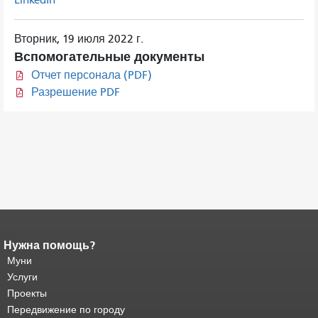
Вторник, 19 июля 2022 г.
Вспомогательные документы
Отчет персонала (PDF)
Разрешение PDF
Нужна помощь?
Конец содержимого
страницы.
Муни
Остальная часть этой
страницы повторяется на каждой
Услуги
странице.
Вернуться к началу
Проекты
основного содержимого
.
Передвижение по городу