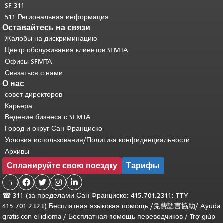
SF 311
511 Региональная информация
Оставайтесь на связи
Жалобы на дискриминацию
Центр обслуживания клиентов SFMTA
Офисы SFMTA
Связаться с нами
О нас
совет директоров
Карьера
Ведение бизнеса с SFMTA
Город и округ Сан-Франциско
Условия использования/Политика конфиденциальности
Архивы
Спланируйте свою поездку
Тарифы
5




☎
311 (за пределами Сан-Франциско: 415.701.2311; TTY
415.701.2323) Бесплатная языковая помощь /
免費語言協助
/
Ayuda
gratis con el idioma
/
Бесплатная помощь переводчиков
/
Trợ giúp