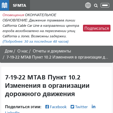
Перейти
SFMTA
Пер
к
нав
Оповещения
ОКОНЧАТЕЛЬНОЕ
общему
ОБНОВЛЕНИЕ: Движение трамваев линии
содержанию
California Cable Car Line в направлении центра
Подписаться
города возобновлено на пересечении улиц
California и Jones. Возможны задержки.
(Подробнее:
30
за последние 48 часов)
Дом
О нас
Отчеты и документы
7-19-22 MTAB Пункт 10.2 Изменения в организации дорожного движения
7-19-22 MTAB Пункт 10.2
Изменения в организации
дорожного движения
Поделиться этим:
Facebook
Twitter
LinkedIn