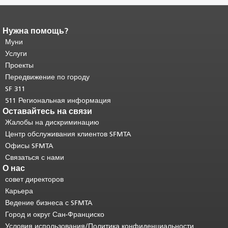
Нужна помощь?
Конец содержимого
страницы.
Муни
Остальная часть этой
страницы повторяется на каждой
Услуги
странице.
Вернуться к началу
Проекты
основного содержимого
.
Передвижение по городу
SF 311
511 Региональная информация
Оставайтесь на связи
Жалобы на дискриминацию
Центр обслуживания клиентов SFMTA
Офисы SFMTA
Связаться с нами
О нас
совет директоров
Карьера
Ведение бизнеса с SFMTA
Город и округ Сан-Франциско
Условия использования/Политика конфиденциальности