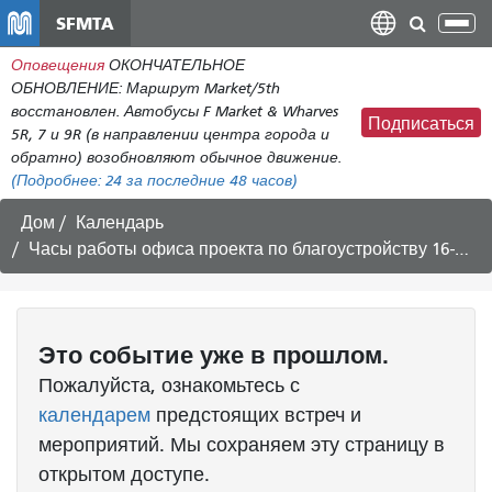
Перейти
SFMTA
Пер
к
нав
Оповещения
ОКОНЧАТЕЛЬНОЕ
общему
ОБНОВЛЕНИЕ: Маршрут Market/5th
содержанию
восстановлен. Автобусы F Market & Wharves
Подписаться
5R, 7 и 9R (в направлении центра города и
обратно) возобновляют обычное движение.
(Подробнее:
24
за последние 48 часов)
Дом
Календарь
Часы работы офиса проекта по благоустройству 16-й улицы
Это
событие
уже в прошлом.
Пожалуйста, ознакомьтесь с
календарем
предстоящих встреч и
мероприятий. Мы сохраняем эту страницу в
открытом доступе.