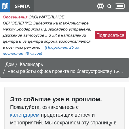
Перейти
SFMTA
Пер
к
нав
Оповещения
ОКОНЧАТЕЛЬНОЕ
общему
ОБНОВЛЕНИЕ: Задержка на МакАллистере
содержанию
между Бродериком и Дивисадеро устранена.
Движение автобусов 5 и 5R в направлении
Подписаться
центра и из центра города возобновляется
в обычном режиме.
(Подробнее:
25
за
последние 48 часов)
Дом
Календарь
Часы работы офиса проекта по благоустройству 16-й улицы
Это
событие
уже в прошлом.
Пожалуйста, ознакомьтесь с
календарем
предстоящих встреч и
мероприятий. Мы сохраняем эту страницу в