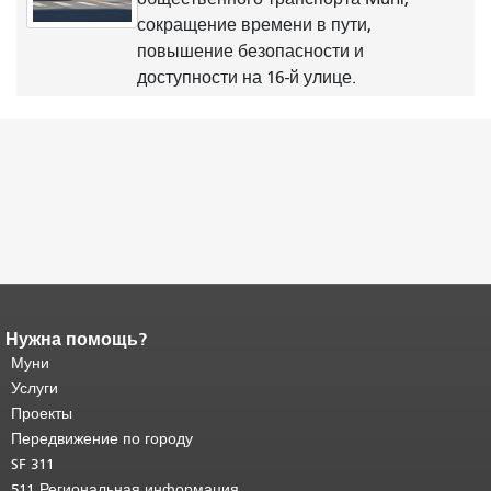
сокращение времени в пути,
повышение безопасности и
доступности на 16-й улице.
Нужна помощь?
Конец содержимого
страницы.
Муни
Остальная часть этой
страницы повторяется на каждой
Услуги
странице.
Вернуться к началу
Проекты
основного содержимого
.
Передвижение по городу
SF 311
511 Региональная информация