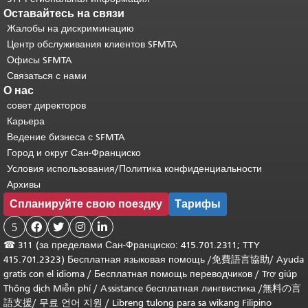
Оставайтесь на связи
Жалобы на дискриминацию
Центр обслуживания клиентов SFMTA
Офисы SFMTA
Связаться с нами
О нас
совет директоров
Карьера
Ведение бизнеса с SFMTA
Город и округ Сан-Франциско
Условия использования/Политика конфиденциальности
Архивы
Спланируйте свою поездку
Тарифы
5




☎
311 (за пределами Сан-Франциско: 415.701.2311; TTY
415.701.2323) Бесплатная языковая помощь /
免費語言協助
/
Ayuda
gratis con el idioma
/
Бесплатная помощь переводчиков
/
Trợ giúp
Thông dịch Miễn phí
/
Assistance бесплатная лингвистика
/
無料の言
語支援
/
무료 언어 지원
/
Libreng tulong para sa wikang Filipino