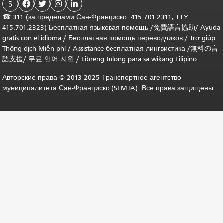
5




☎
311 (за пределами Сан-Франциско: 415.701.2311; TTY
415.701.2323) Бесплатная языковая помощь /
免費語言協助
/
Ayuda
gratis con el idioma
/
Бесплатная помощь переводчиков
/
Trợ giúp
Thông dịch Miễn phí
/
Assistance бесплатная лингвистика
/
無料の言
語支援
/
무료 언어 지원
/
Libreng tulong para sa wikang Filipino
Авторские права © 2013-2025 Транспортное агентство
муниципалитета Сан-Франциско (SFMTA). Все права защищены.