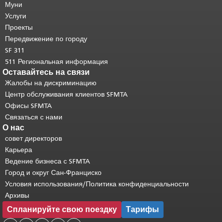
страницы.
Муни
Остальная часть этой
страницы повторяется на каждой
Услуги
странице.
Вернуться к началу
Проекты
основного содержимого
.
Передвижение по городу
SF 311
511 Региональная информация
Оставайтесь на связи
Жалобы на дискриминацию
Центр обслуживания клиентов SFMTA
Офисы SFMTA
Связаться с нами
О нас
совет директоров
Карьера
Ведение бизнеса с SFMTA
Город и округ Сан-Франциско
Условия использования/Политика конфиденциальности
Архивы
Спланируйте свою поездку
Тарифы