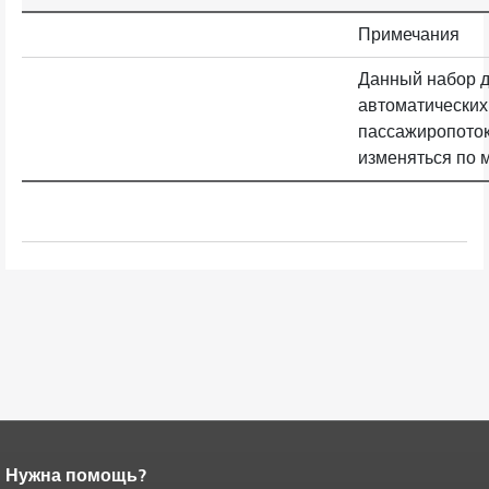
Примечания
Данный набор 
автоматических
пассажиропоток
изменяться по 
Нужна помощь?
Конец содержимого