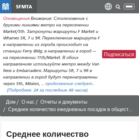
Перейти
SFMTA
Пер
к
нав
Оповещения
Внимание: Столкновение с
общему
другими линиями метро на пересечении
содержанию
Market/5th. Затронуты маршруты F Market и
Wharves 5R, 7 и 9R. Переключение маршрута F
в направлении из города происходит на
станции Ferry Bldg; в направлении в город —
Подписаться
на пересечении 11th/Market. В обоих
направлениях используйте метро между Van
Ness и Embarcadero. Маршруты 5R, 7 и 9R в
направлении в город будут перенаправлены
через 5th, Mission, ...
продолжение следует...
(Подробнее:
24
за последние 48 часов)
Дом
О нас
Отчеты и документы
Среднее количество ежедневных посадок в общественном транспорте Muni по маршрутам и месяцам (с допандемийного периода по настоящее время).
Среднее количество