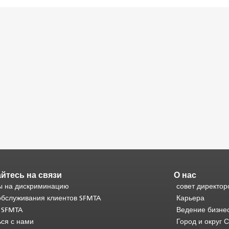
йтесь на связи
О нас
 на дискриминацию
совет директор
обслуживания клиентов SFMTA
Карьера
 SFMTA
Ведение бизне
ься с нами
Город и округ 