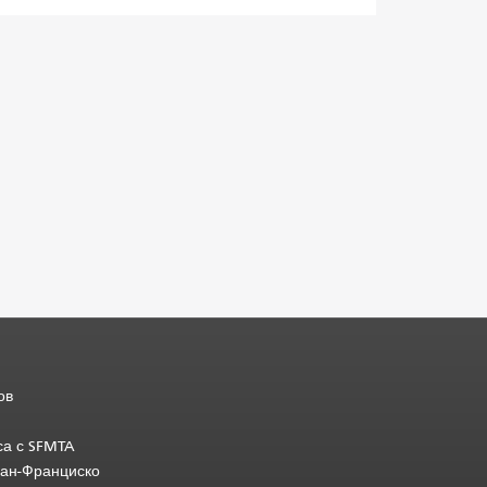
ов
са с SFMTA
Сан-Франциско