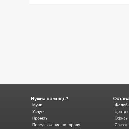
Нужна помощь?
Остава
Конец
содержимого
Муни
Жалобы
страницы.
Остальная
Услуги
Центр 
часть
Проекты
Офисы
этой
Передвижение по городу
Связат