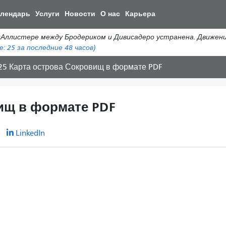
Перейти
алендарь
Услуги
Новости
О нас
Карьера
к
общему
истере между Бродериком и Дивисадеро устранена. Движение а
содержанию
е:
25
за последние 48 часов)
25 Карта острова Сокровищ в формате PDF
ищ в формате PDF
r
LinkedIn