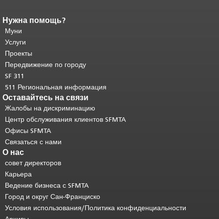
Нужна помощь?
Конец содержимого
страницы.
Муни
Остальная часть этой
страницы повторяется на каждой
Услуги
странице.
Вернуться к началу
Проекты
основного содержимого
.
Передвижение по городу
SF 311
511 Региональная информация
Оставайтесь на связи
Жалобы на дискриминацию
Центр обслуживания клиентов SFMTA
Офисы SFMTA
Связаться с нами
О нас
совет директоров
Карьера
Ведение бизнеса с SFMTA
Город и округ Сан-Франциско
Условия использования/Политика конфиденциальности