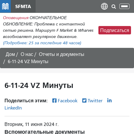
Перейти
SFMTA
Пер
к
нав
Оповещения
ОКОНЧАТЕЛЬНОЕ
общему
ОБНОВЛЕНИЕ: Проблема с контактной
содержанию
сетью решена. Маршрут F Market & Wharves
Подписаться
возобновляет регулярное движение.
(Подробнее:
25
за последние 48 часов)
Дом
О нас
Отчеты и документы
6-11-24 VZ Минуты
6-11-24 VZ Минуты
Поделиться этим:
Facebook
Twitter
LinkedIn
Вторник, 11 июня 2024 г.
Вспомогательные документы