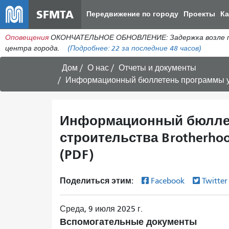
SFMTA
Передвижение по городу
Проекты
К
Оповещения
ОКОНЧАТЕЛЬНОЕ ОБНОВЛЕНИЕ: Задержка возле пере
центра города.
(Подробнее:
22
за последние 48 часов)
Дом
О нас
Отчеты и документы
Информационный бюллетень программы ускоренного
Информационный бюллет
строительства Brotherhoo
(PDF)
Поделиться этим:
Facebook
Twitte
Среда, 9 июля 2025 г.
Вспомогательные документы