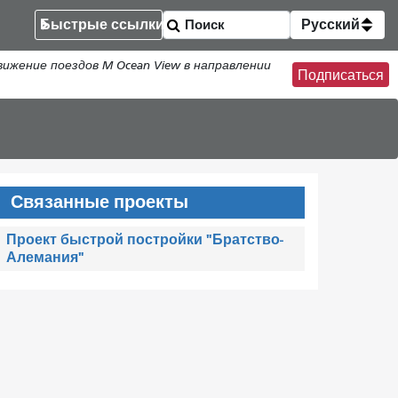
Быстрые ссылки
Русский
жение поездов M Ocean View в направлении
Подписаться
Связанные проекты
Проект быстрой постройки "Братство-
Алемания"