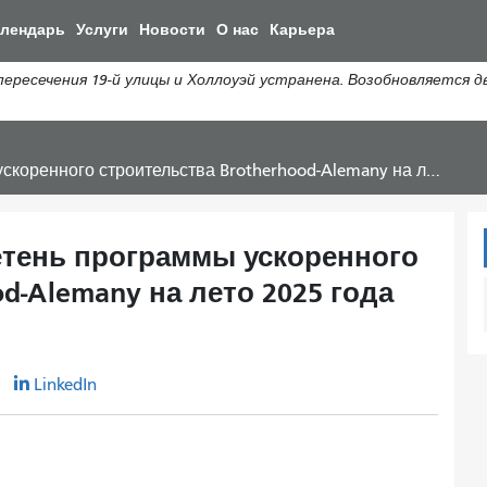
Перейти
алендарь
Услуги
Новости
О нас
Карьера
к
общему
сечения 19-й улицы и Холлоуэй устранена. Возобновляется дви
содержанию
 строительства Brotherhood-Alemany на лето 2025 года (PDF)
ень программы ускоренного
d-Alemany на лето 2025 года
r
LinkedIn