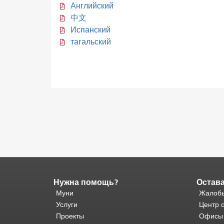
Английский
中文
Испанский
тагальский
Нужна помощь?
Остава
Конец
содержимого
Муни
Жалобы
страницы.
Остальная
Услуги
Центр 
часть
Проекты
Офисы