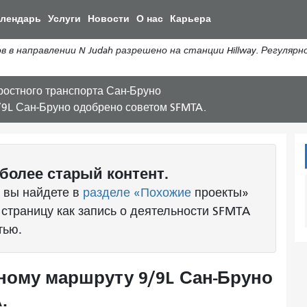
Перейти
алендарь
Услуги
Новости
О нас
Карьера
к
общему
направлении N Judah разрешено на станции Hillway. Регулярн
содержанию
оростного транспорта Сан-Бруно
9L Сан-Бруно одобрено советом SFMTA.
более старый контент.
 вы найдете в
разделе «Похожие
проекты»
 страницу как запись о деятельности SFMTA
тью.
ному маршруту 9/9L Сан-Бруно
.