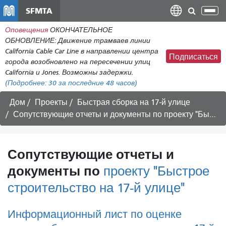
Перейти
SFMTA
Пер
к
нав
Оповещения
ОКОНЧАТЕЛЬНОЕ
общему
ОБНОВЛЕНИЕ: Движение трамваев линии
содержанию
California Cable Car Line в направлении центра
Подписаться
города возобновлено на пересечении улиц
California и Jones. Возможны задержки.
(Подробнее:
30
за последние 48 часов)
Дом
Проекты
Быстрая сборка на 17-й улице
Сопутствующие отчеты и документы по проекту
"Быстрое строительство на 17-й улице"
Сопутствующие отчеты и
документы по
проекту "Быстрое
строительство на 17-й улице"
Информационный лист по оценке