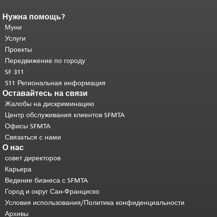
Нужна помощь?
Конец содержимого
страницы.
Муни
Остальная часть этой
страницы повторяется на каждой
Услуги
странице.
Вернуться к началу
Проекты
основного содержимого
.
Передвижение по городу
SF 311
511 Региональная информация
Оставайтесь на связи
Жалобы на дискриминацию
Центр обслуживания клиентов SFMTA
Офисы SFMTA
Связаться с нами
О нас
совет директоров
Карьера
Ведение бизнеса с SFMTA
Город и округ Сан-Франциско
Условия использования/Политика конфиденциальности
Архивы