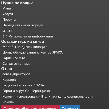
Нужна помощь?
Конец содержимого
страницы.
Муни
Остальная часть этой
страницы повторяется на каждой
Услуги
странице.
Вернуться к началу
Проекты
основного содержимого
.
Передвижение по городу
SF 311
511 Региональная информация
Оставайтесь на связи
Жалобы на дискриминацию
Центр обслуживания клиентов SFMTA
Офисы SFMTA
Связаться с нами
О нас
совет директоров
Карьера
Ведение бизнеса с SFMTA
Город и округ Сан-Франциско
Условия использования/Политика конфиденциальности
Архивы
Спланируйте свою поездку
Тарифы