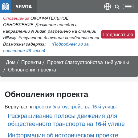
Перейти
SFMTA
Пер
к
нав
Оповещения
ОКОНЧАТЕЛЬНОЕ
общему
ОБНОВЛЕНИЕ: Движение поездов в
содержанию
направлении N Judah разрешено на станции
Подписаться
Hillway. Регулярное движение возобновляется.
Возможны задержки.
(Подробнее:
30
за
последние 48 часов)
Дом
Проекты
Проект благоустройства 16-й улицы
Обновления проекта
Обновления проекта
Вернуться к
проекту благоустройства 16-й улицы
Раскрашивание полосы движения для
общественного транспорта на 16-й улице
Информация об историческом проекте