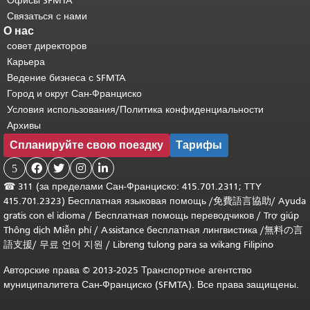
Офисы SFMTA
Связаться с нами
О нас
совет директоров
Карьера
Ведение бизнеса с SFMTA
Город и округ Сан-Франциско
Условия использования/Политика конфиденциальности
Архивы
Спланируйте свою поездку
Тарифы
5




☎
311 (за пределами Сан-Франциско: 415.701.2311; TTY
415.701.2323) Бесплатная языковая помощь /
免費語言協助
/
Ayuda
gratis con el idioma
/
Бесплатная помощь переводчиков
/
Trợ giúp
Thông dịch Miễn phí
/
Assistance бесплатная лингвистика
/
無料の言
語支援
/
무료 언어 지원
/
Libreng tulong para sa wikang Filipino
Авторские права © 2013-2025 Транспортное агентство
муниципалитета Сан-Франциско (SFMTA). Все права защищены.