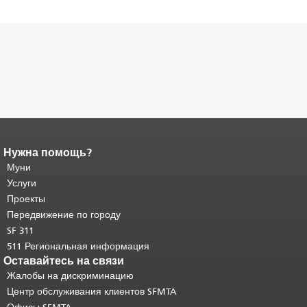
Нужна помощь?
Конец содержимого
страницы.
Муни
Остальная часть этой
страницы повторяется на каждой
Услуги
странице.
Вернуться к началу
Проекты
основного содержимого
.
Передвижение по городу
SF 311
511 Региональная информация
Оставайтесь на связи
Жалобы на дискриминацию
Центр обслуживания клиентов SFMTA