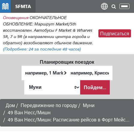
Перейти
SFMTA
Пер
к
нав
Оповещения
ОКОНЧАТЕЛЬНОЕ
общему
ОБНОВЛЕНИЕ: Маршрут Market/5th
содержанию
восстановлен. Автобусы F Market & Wharves
Подписаться
5R, 7 и 9R (в направлении центра города и
обратно) возобновляют обычное движение.
(Подробнее:
24
за последние 48 часов)
Планировщик поездок
Начальное
Место
местоположение
окончания
Как
Пойдем...
я
хочу
путешествовать
Дом
Передвижение по городу
Муни
49 Ван Несс/Мишн
49 Ван Несс/Мишн: Расписание рейсов в Форт Мейсон - Воскресная служба