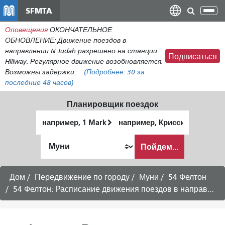
Перейти
SFMTA
Пер
к
нав
Оповещения
ОКОНЧАТЕЛЬНОЕ
общему
ОБНОВЛЕНИЕ: Движение поездов в
содержанию
направлении N Judah разрешено на станции
Подписаться
Hillway. Регулярное движение возобновляется.
Возможны задержки.
(Подробнее:
30
за
последние 48 часов)
Планировщик поездок
Начальное
Место
местоположение
окончания
Как
Пойдем...
я
хочу
путешествовать
Дом
Передвижение по городу
Муни
54 Фелтон
54 Фелтон: Расписание движения поездов в направлении Хантерс-Пойнт — рейсы в будние дни