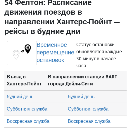
54 Фелтон: Расписание
движения поездов в
направлении Хантерс-Пойнт —
рейсы в будние дни
Временное
Статус остановки
перемещение
обновляется каждые
30 минут в начале
остановок
часа.
Въезд в
В направлении станции BART
Хантерс-Пойнт
города Дейли-Сити
будний день
будний день
Субботняя служба
Субботняя служба
Воскресная служба
Воскресная служба