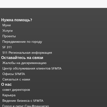
Нужна помощь?
Конец содержимого
страницы.
Муни
Остальная часть этой
страницы повторяется на каждой
Услуги
странице.
Вернуться к началу
Проекты
основного содержимого
.
Передвижение по городу
SF 311
511 Региональная информация
Оставайтесь на связи
Жалобы на дискриминацию
Центр обслуживания клиентов SFMTA
Офисы SFMTA
Связаться с нами
О нас
совет директоров
Карьера
Ведение бизнеса с SFMTA
Город и округ Сан-Франциско