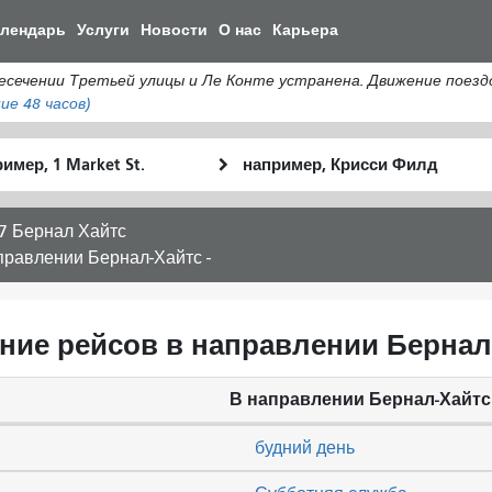
Перейти
алендарь
Услуги
Новости
О нас
Карьера
к
общему
ении Третьей улицы и Ле Конте устранена. Движение поездов 
содержанию
ие 48 часов)
льное
Место
Как
оположение
окончания
я
хочу
7 Бернал Хайтс
путешествов
правлении Бернал-Хайтс -
ание рейсов в направлении Бернал-
В направлении Бернал-Хайтс
будний день