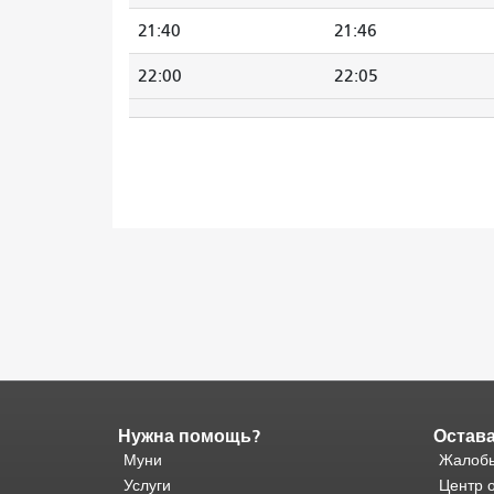
21:40
21:46
22:00
22:05
Нужна помощь?
Остава
Конец
содержимого
Муни
Жалобы
страницы.
Остальная
Услуги
Центр 