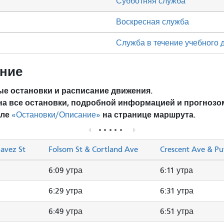
Субботняя служба
Воскресная служба
Служба в течение учебного 
ание
е остановки и расписание движения.
на все остановки, подробной информацией и прогнозо
еле
на странице маршрута.
«Остановки/Описание»
havez St
Folsom St & Cortland Ave
Crescent Ave & P
6:09 утра
6:11 утра
6:29 утра
6:31 утра
6:49 утра
6:51 утра