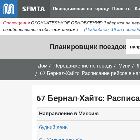
SFMTA
Передвижение по городу
Проекты
К
Оповещения
ОКОНЧАТЕЛЬНОЕ ОБНОВЛЕНИЕ: Задержка на пересеч
возобновляется в обычном режиме.
(Подробнее:
36
за последн
Нача
Планировщик поездок
мест
Дом
Передвижение по городу
Муни
6
67 Бернал-Хайтс: Расписание рейсов в на
67 Бернал-Хайтс: Распис
Направление в Миссию
будний день