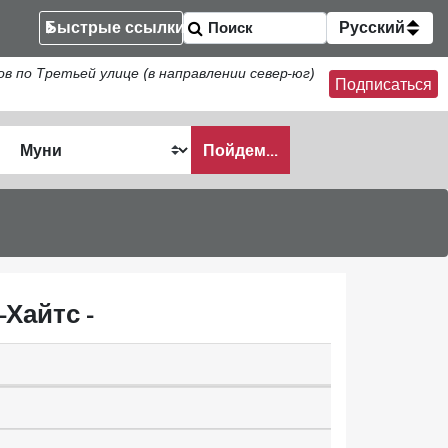
Быстрые ссылки
Русский
по Третьей улице (в направлении север-юг)
Подписаться
Пойдем...
ать
Хайтс -